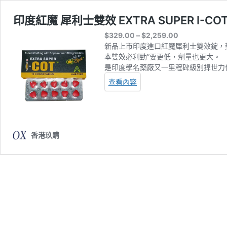
印度紅魔 犀利士雙效 EXTRA SUPER I-
Price
$
329.00
–
$
2,259.00
range:
新品上市印度進口紅魔犀利士雙效錠，藥
$329.00
本雙效必利勁”要更低，劑量也更大。
through
是印度學名藥廠又一里程碑級別捍世力作
$2,259.00
查看內容
香港玖購