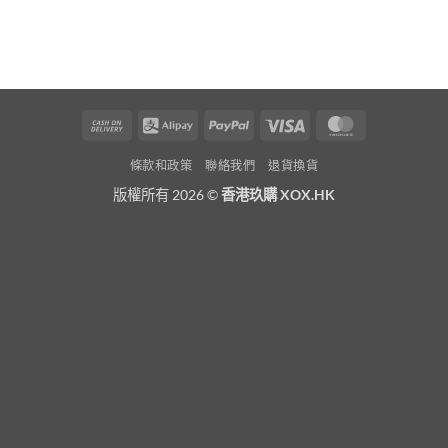
Cash
Alipay
PayPal
Visa
MasterCard
On
條款和政策
聯絡我們
退貨換貨
Delivery
版權所有 2026 ©
香港玖購 XOX.HK