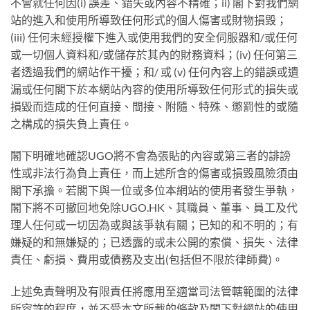
不會就任何因(i) 誤差、錯失或內容不精確；ii) 閣下對我們網
站的進入和使用所導致任何形式的個人傷害或財物損毀；
(iii) 任何未經授權下進入或使用我們的安全伺服器和/或任何
或一切個人資料和/或儲存於其內的財務資料；(iv) 任何第三
者透過我們的網站作干擾；和/ 或 (v) 任何內容上的錯誤或遺
漏或任何閣下於本網站內容的使用所導致任何形式的損失或
損毀而造成的任何直接、間接、附隨、特殊、懲罰性的或隨
之構成的損失負上責任。
閣下明確地確認UGO將不會為張貼的內容或第三者的誹謗
性或非法行為負上責任，而上述所含的傷害或損毀風險須由
閣下承擔。若閣下與一位或多位本網站的使用者發生爭執，
閣下將不可撤回地免除UGO.HK、其職員、董事、員工及代
理人任何或一切因為或與該爭執有關；已知的和不明的；有
嫌疑的和無嫌疑的；已透露的或未公開的索償、損失、法律
責任、虧損、費用或債務及支出(包括但不限於律師費)。
上述免責聲明及有限責任將應用至適當司法管轄範圍的法律
所容許的程度，並不受本文所載的條款及閣下對網站的使用