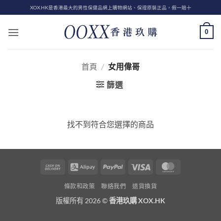
Skip
XOX.HK是香港最大的男性保健品網上購物網站、保證原裝正品，假一賠十
to
content
0
首頁
/
女用偉哥
篩選
找不到符合您選擇的商品
Cash
Alipay
PayPal
Visa
MasterCard
On
條款和政策
聯絡我們
退貨換貨
Delivery
版權所有 2026 ©
香港玖購 XOX.HK