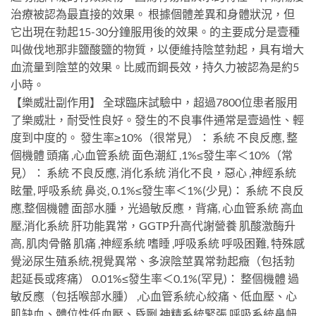
治療被認為最直接的效果。 根據個體差異和身體狀況，但
它出現在勃起15-30分鐘服用後的效果。的主要成分是壹種
叫做伐地那非鹽酸鹽的物質，以便維持陰莖勃起，具有增大
血流量到陰莖的效果。比威而鋼長效，持久力被認為是約5
小時。
【樂威壯副作用】 全球臨床試驗中，超過7800位患者服用
了樂威壯，耐受性良好。發生的不良事件通常是壹過性、輕
度到中度的。 發生率≥10%（很常見）： 系統 不良反應, 整
個機體 頭痛 ,心血管系統 面色潮紅 ,1%≤發生率＜10%（常
見）： 系統 不良反應, 消化系統 消化不良，惡心 ,神經系統
眩暈, 呼吸系統 鼻炎, 0.1%≤發生率＜1%(少見)： 系統 不良反
應,整個機體 面部水腫，光過敏反應，背痛, 心血管系統 高血
壓,消化系統 肝功能異常，GGTP升高代謝營養 肌酸激酶升
高, 肌肉骨骼 肌痛 ,神經系統 嗜睡 ,呼吸系統 呼吸困難, 特殊感
覺泌尿生殖系統,視覺異常、多淚陰莖異常勃起癥（包括勃
起延長或疼痛） 0.01%≤發生率＜0.1%(罕見)： 整個機體 過
敏反應（包括喉部水腫） ,心血管系統心絞痛、低血壓、心
肌缺血、體位性低血壓、昏劂,神精系統緊張,呼吸系統鼻衄