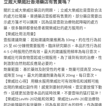
立威大樂威壯香港藥店有售賣嗎？
關於立威大樂威壯藥店的問題，；立威大樂威壯是壹款合法
的處方壯陽藥，普通藥店壹般都有售賣的，部分藥店需要出
示處方箋才可以購買，因為這是壹款治療勃起障礙的處方
藥，很多醫師都會給患者開樂威壯的處方服用的。
【樂威壯用法用量】
壹般建議劑量： 起始建議劑量推薦為 10mg，約在性行為前
25 至 60 分鐘視需要服用。臨床研究顯示，本品於性行為前
4-5 小時服用仍然有效。最大的建議服用頻率為每日壹次。
樂威壯可與食物壹起或分開服用。為了達到有效的治療，性
刺激對自然勃起反應是必要的。
劑量範圍： 基於藥效及耐受性的考量，劑量可提高至 20mg
或降至 5mg。 最大的建議劑量為每天 20mg，每日壹次。
【樂威壯心得】 用糖水服用樂威壯可有效降低和減輕可能
出現的樂威壯副作用！感覺到要射的時候，壹定要放慢下動
作，這樣更加激發本品的延時效果，不要壹味的猛打猛沖！
【樂威壯Levifil-20功能和效果】 樂威壯Levifil-20是治療勃
起功能障礙的有效藥物，因為有易溶於水的特性，作為陽痿