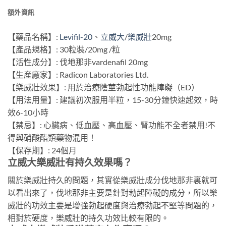
額外資訊
【藥品名稱】:
Levifil-20
、
立威大
/
樂威壯
20mg
【產品規格】: 30粒裝/20mg /粒
【活性成分】: 伐地那非vardenafil 20mg
【生産廠家】: Radicon Laboratories Ltd.
【樂威壯效果】: 用於治療陰莖勃起性功能障礙（ED）
【用法用量】: 建議初次服用半粒，15-30分鐘快速起效，時
效6-10小時
【禁忌】: 心臟病、低血壓、高血壓、腎功能不全者禁用!不
得與硝酸酯類藥物混用！
【保存期】: 24個月
立威大樂威壯有持久效果嗎？
關於樂威壯持久的問題，其實從樂威壯成分伐地那非裏就可
以看出來了，伐地那非主要是針對勃起障礙的成分，所以樂
威壯的功效主要是增強勃起硬度與治療勃起不堅等問題的，
相對於硬度，樂威壯的持久功效比較有限的。