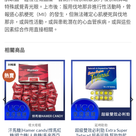
特殊感覺青光眼。上市後：服用伐地那非進行性活動時，曾
報道心肌梗死（MI）的發生，但無法確定心肌梗死與伐地
那非，或與性活動，或與患乾潛在的心血管疾病，或與這些
因素綜合作用直接相關。
相關商品
熱賣
增大增粗
延時助勃
汗馬糖|Hamer candy|悍馬紅
超級雙效必利勁 Extra Super
糖|精力糖|人參糖|馬來西亞
Tadarad 超長延時 幫助勃起