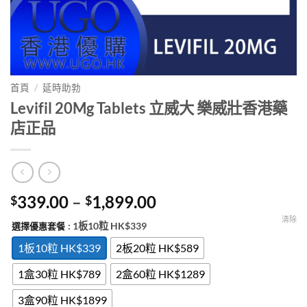
首頁
/
延時助勃
Levifil 20Mg Tablets 立威大 樂威壯香港藥
店正品
Price
339.00
–
1,899.00
$
$
range:
清除
: 1板10粒 HK$339
選擇優惠套餐
$339.00
through
1板10粒 HK$339
2板20粒 HK$589
$1,899.00
1盒30粒 HK$789
2盒60粒 HK$1289
3盒90粒 HK$1899