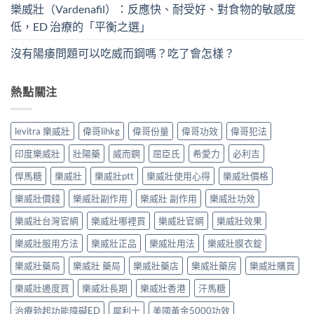
樂威壯（Vardenafil）：反應快、耐受好、對食物的敏感度
低，ED 治療的「平衡之選」
沒有陽痿問題可以吃威而鋼嗎？吃了會怎樣？
熱點關注
levitra 樂威壯
偉哥lihkg
偉哥份量
偉哥功效
偉哥犯法
印度樂威壯
壯陽藥
威而鋼
屈臣氏
希愛力
必利吉
悍馬糖
樂威壯
樂威壯ptt
樂威壯使用心得
樂威壯價格
樂威壯價錢
樂威壯副作用
樂威壯 副作用
樂威壯功效
樂威壯台灣官網
樂威壯哪裡買
樂威壯官網
樂威壯效果
樂威壯服用方法
樂威壯正品
樂威壯用法
樂威壯膜衣錠
樂威壯藥局
樂威壯 藥局
樂威壯藥店
樂威壯藥房
樂威壯購買
樂威壯邊度買
樂威壯長期
樂威壯香港
汗馬糖
治療勃起功能障礙ED
犀利士
美國黃金5000功效