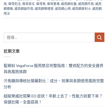
效
,
偉哥犯法
,
偉哥英文
,
偉哥買
,
偉哥香港
,
威而鋼份量
,
威而鋼作用
,
威而
鋼價格
,
威而鋼副作用
,
威而鋼哪裡買
,
威而鋼心得
,
威而鋼犀利士
,
威而鋼
用法
近期文章
藍蝌蚪 VegaForce 服用禁忌完整指南：雙效配方的安全邊界
與高風險族群
汗馬糖與傳統壯陽藥對比：成分、效果與長期使用風險完整
分析
超級樂威壯阻擊 ED 症狀！年齡上去了，性能力就要下來？
保健壯陽，全面提高！