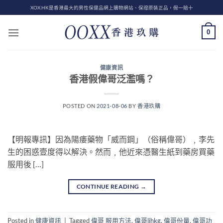
Skip
XOX.HK是香港最大的男性保健品網上購物網站、保證原裝正品，假一賠十
to
content
0
健康資訊
香港假偉哥泛濫嗎？
POSTED ON
2021-08-06
BY
香港玖購
【明報專訊】因為陽痿藥物「威而鋼」（俗稱偉哥）﹐李先
生的困惑壹度得以解決。然而﹐他近來憑醫生紙到藥房買藥
服用後 […]
CONTINUE READING
→
Posted in
健康資訊
|
Tagged
偉哥 服用方法
,
偉哥lihkg
,
偉哥份量
,
偉哥功