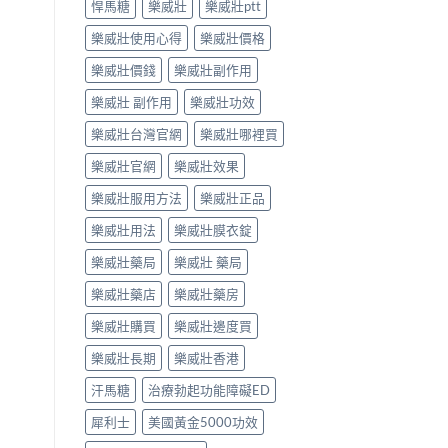
悍馬糖
樂威壯
樂威壯ptt
樂威壯使用心得
樂威壯價格
樂威壯價錢
樂威壯副作用
樂威壯 副作用
樂威壯功效
樂威壯台灣官網
樂威壯哪裡買
樂威壯官網
樂威壯效果
樂威壯服用方法
樂威壯正品
樂威壯用法
樂威壯膜衣錠
樂威壯藥局
樂威壯 藥局
樂威壯藥店
樂威壯藥房
樂威壯購買
樂威壯邊度買
樂威壯長期
樂威壯香港
汗馬糖
治療勃起功能障礙ED
犀利士
美國黃金5000功效