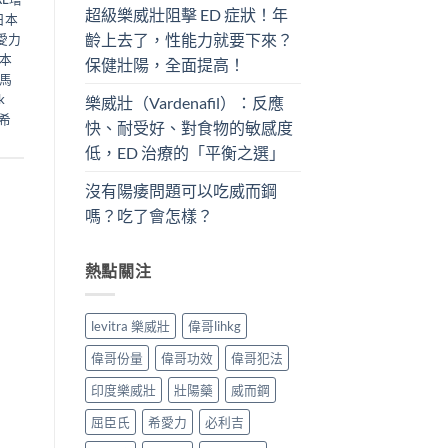
超級樂威壯阻擊 ED 症狀！年
日本
齡上去了，性能力就要下來？
愛力
本
保健壯陽，全面提高！
馬
k
樂威壯（Vardenafil）：反應
希
快、耐受好、對食物的敏感度
低，ED 治療的「平衡之選」
沒有陽痿問題可以吃威而鋼
嗎？吃了會怎樣？
熱點關注
levitra 樂威壯
偉哥lihkg
偉哥份量
偉哥功效
偉哥犯法
印度樂威壯
壯陽藥
威而鋼
屈臣氏
希愛力
必利吉