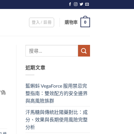
登入 / 註冊
購物車
0
近期文章
藍蝌蚪 VegaForce 服用禁忌完
冒偽
整指南：雙效配方的安全邊界
與高風險族群
汗馬糖與傳統壯陽藥對比：成
分、效果與長期使用風險完整
分析
XL增