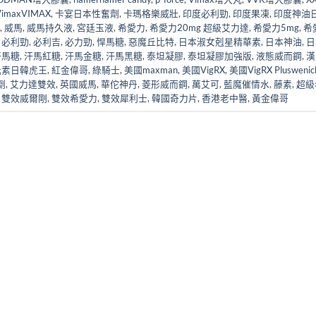
maxVIMAX
,
卡宴日本性奮劑
,
卡瑪格樂威壯
,
印度必利勁
,
印度果凍
,
印度神油
,
威馬
,
威馬持久液
,
宮廷玉液
,
希愛力
,
希愛力20mg 超級艾力達
,
希愛力5mg
,
希
,
必利勁
,
必利吉
,
必力勁
,
悍馬糖
,
惡魔丘比特
,
日本淑女剋星精華素
,
日本神油
,
日
汗馬糖
,
汗馬紅糖
,
汗馬金糖
,
汗馬黑糖
,
泰坦凝膠
,
泰坦凝膠加強版
,
液態威而鋼
,
漢
元素日韓虎王
,
紅金偉哥
,
綠騎士
,
美國maxman
,
美國VigRX
,
美國VigRX Pluswenic
劑
,
艾力達雙效
,
英國威馬
,
華佗神丹
,
菱形威而鋼
,
萬艾可
,
藍魔催情水
,
藤素
,
超級
,
雙效威爾剛
,
雙效希愛力
,
雙效犀利士
,
韓國奇力片
,
香港老中醫
,
黃金偉哥