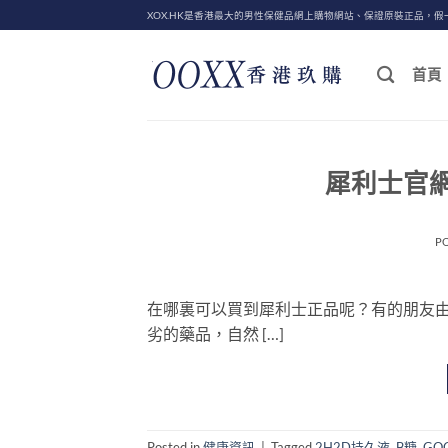
Skip
XOX.HK是香港最大的男性保健品網上購物網站、保證原裝正品，假
to
content
首頁
犀利士官
P
在哪裏可以買到犀利士正品呢？有的朋友
劣的藥品，自然 […]
Posted in
健康資訊
|
Tagged
2H2D持久液
,
B糖
,
GO