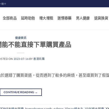
一賠十
全部商品
延時助勃
增大增粗
迷情春藥
男人健康
退貨換貨
健康資訊
網能不能直接下單購買產品
OSTED ON
2023-07-16
BY
香港玖購
由於選錯了購買渠道，從而遇到了較多的麻煩，甚至還買到了假
CONTINUE READING
→
ODMAN增大膠囊
,
hamerhamer candy
,
p-force
,
Vimax增大丸
,
VVK增大膠囊
,
X