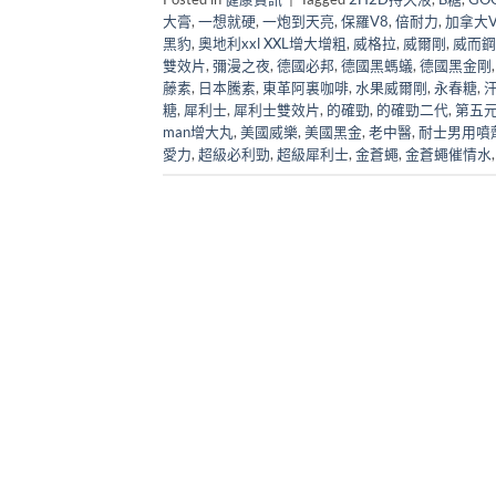
大膏
,
一想就硬
,
一炮到天亮
,
保羅V8
,
倍耐力
,
加拿大Vi
黑豹
,
奧地利xxl XXL增大增粗
,
威格拉
,
威爾剛
,
威而鋼
雙效片
,
彌漫之夜
,
德國必邦
,
德國黑螞蟻
,
德國黑金剛
藤素
,
日本騰素
,
東革阿裏咖啡
,
水果威爾剛
,
永春糖
,
糖
,
犀利士
,
犀利士雙效片
,
的確勁
,
的確勁二代
,
第五
man增大丸
,
美國威樂
,
美國黑金
,
老中醫
,
耐士男用噴
愛力
,
超級必利勁
,
超級犀利士
,
金蒼蠅
,
金蒼蠅催情水