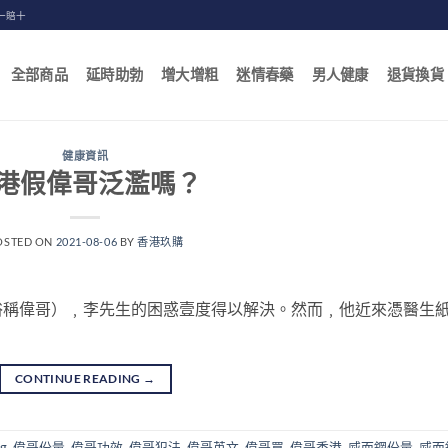
一賠十
全部商品
延時助勃
增大增粗
迷情春藥
男人健康
退貨換貨
健康資訊
港假偉哥泛濫嗎？
OSTED ON
2021-08-06
BY
香港玖購
俗稱偉哥）﹐李先生的困惑壹度得以解決。然而﹐他近來憑醫生
CONTINUE READING
→
g
,
偉哥份量
,
偉哥功效
,
偉哥犯法
,
偉哥英文
,
偉哥買
,
偉哥香港
,
威而鋼份量
,
威而