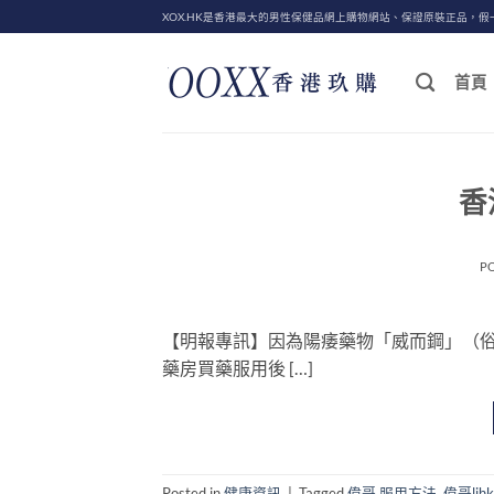
Skip
XOX.HK是香港最大的男性保健品網上購物網站、保證原裝正品，假
to
content
首頁
香
P
【明報專訊】因為陽痿藥物「威而鋼」（
藥房買藥服用後 […]
Posted in
健康資訊
|
Tagged
偉哥 服用方法
,
偉哥lihk