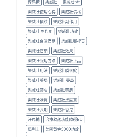
悍馬糖
樂威壯
樂威壯ptt
樂威壯使用心得
樂威壯價格
樂威壯價錢
樂威壯副作用
樂威壯 副作用
樂威壯功效
樂威壯台灣官網
樂威壯哪裡買
樂威壯官網
樂威壯效果
樂威壯服用方法
樂威壯正品
樂威壯用法
樂威壯膜衣錠
樂威壯藥局
樂威壯 藥局
樂威壯藥店
樂威壯藥房
樂威壯購買
樂威壯邊度買
樂威壯長期
樂威壯香港
汗馬糖
治療勃起功能障礙ED
犀利士
美國黃金5000功效