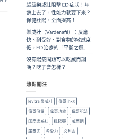
超級樂威壯阻擊 ED 症狀！年
齡上去了，性能力就要下來？
保健壯陽，全面提高！
樂威壯（Vardenafil）：反應
快、耐受好、對食物的敏感度
低，ED 治療的「平衡之選」
沒有陽痿問題可以吃威而鋼
嗎？吃了會怎樣？
熱點關注
levitra 樂威壯
偉哥lihkg
偉哥份量
偉哥功效
偉哥犯法
印度樂威壯
壯陽藥
威而鋼
屈臣氏
希愛力
必利吉