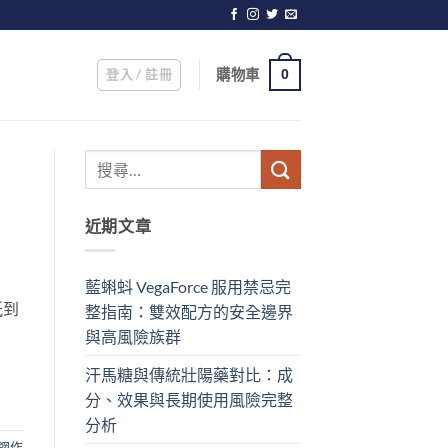
登入 / 註冊
購物車
0
近期文章
藍蝌蚪 VegaForce 服用禁忌完
紙到
整指南：雙效配方的安全邊界
與高風險族群
汗馬糖與傳統壯陽藥對比：成
分、效果與長期使用風險完整
分析
鋼作