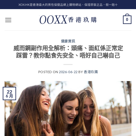
Skip
XOX.HK是香港最大的男性保健品網上購物網站、保證原裝正品，假一賠十
to
content
0
健康資訊
威而鋼副作用全解析：頭痛、面紅係正常定
踩雷？教你點食先安全、唔好自己嚇自己
POSTED ON
2026-06-22
BY
香港玖購
22
6 月