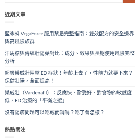
近期文章
藍蝌蚪 VegaForce 服用禁忌完整指南：雙效配方的安全邊界
與高風險族群
汗馬糖與傳統壯陽藥對比：成分、效果與長期使用風險完整
分析
超級樂威壯阻擊 ED 症狀！年齡上去了，性能力就要下來？
保健壯陽，全面提高！
樂威壯（Vardenafil）：反應快、耐受好、對食物的敏感度
低，ED 治療的「平衡之選」
沒有陽痿問題可以吃威而鋼嗎？吃了會怎樣？
熱點關注