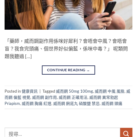
「藥師，威而鋼副作用係咪好犀利？會唔會中風？會唔會
盲？我食完頭痛、個世界好似偏藍，係咪中毒？」 呢類問
題我聽過 […]
CONTINUE READING
→
Posted in
健康資訊
|
Tagged
威而鋼 50mg 100mg
,
威而鋼 中風 風險
,
威
而鋼 偏藍 視覺
,
威而鋼 副作用
,
威而鋼 正確用法
,
威而鋼 異常勃起
Priapism
,
威而鋼 胸痛 紅燈
,
威而鋼 脷底丸 硝酸鹽 禁忌
,
威而鋼 頭痛