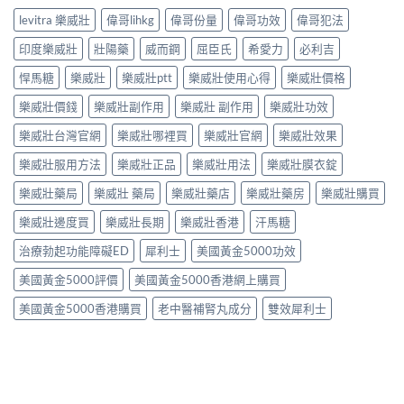
levitra 樂威壯
偉哥lihkg
偉哥份量
偉哥功效
偉哥犯法
印度樂威壯
壯陽藥
威而鋼
屈臣氏
希愛力
必利吉
悍馬糖
樂威壯
樂威壯ptt
樂威壯使用心得
樂威壯價格
樂威壯價錢
樂威壯副作用
樂威壯 副作用
樂威壯功效
樂威壯台灣官網
樂威壯哪裡買
樂威壯官網
樂威壯效果
樂威壯服用方法
樂威壯正品
樂威壯用法
樂威壯膜衣錠
樂威壯藥局
樂威壯 藥局
樂威壯藥店
樂威壯藥房
樂威壯購買
樂威壯邊度買
樂威壯長期
樂威壯香港
汗馬糖
治療勃起功能障礙ED
犀利士
美國黃金5000功效
美國黃金5000評價
美國黃金5000香港網上購買
美國黃金5000香港購買
老中醫補腎丸成分
雙效犀利士