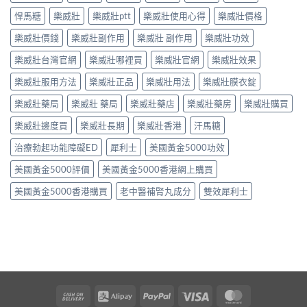
悍馬糖
樂威壯
樂威壯ptt
樂威壯使用心得
樂威壯價格
樂威壯價錢
樂威壯副作用
樂威壯 副作用
樂威壯功效
樂威壯台灣官網
樂威壯哪裡買
樂威壯官網
樂威壯效果
樂威壯服用方法
樂威壯正品
樂威壯用法
樂威壯膜衣錠
樂威壯藥局
樂威壯 藥局
樂威壯藥店
樂威壯藥房
樂威壯購買
樂威壯邊度買
樂威壯長期
樂威壯香港
汗馬糖
治療勃起功能障礙ED
犀利士
美國黃金5000功效
美國黃金5000評價
美國黃金5000香港網上購買
美國黃金5000香港購買
老中醫補腎丸成分
雙效犀利士
Cash
Alipay
PayPal
Visa
MasterCard