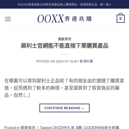
Skip
XOX.HK是香港最大的男性保健品網上購物網站、保證原裝正品，假一賠十
to
content
0
健康資訊
犀利士官網能不能直接下單購買產品
POSTED ON
2023-07-16
BY
香港玖購
在哪裏可以買到犀利士正品呢？有的朋友由於選錯了購買渠
道，從而遇到了較多的麻煩，甚至還買到了假冒偽劣的藥
品，自然 […]
CONTINUE READING
→
Posted in
健康資訊
|
Tagged
2H2D持久液
,
B糖
,
GOODMAN增大膠囊
,