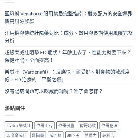
藍蝌蚪 VegaForce 服用禁忌完整指南：雙效配方的安全邊界
與高風險族群
汗馬糖與傳統壯陽藥對比：成分、效果與長期使用風險完整
分析
超級樂威壯阻擊 ED 症狀！年齡上去了，性能力就要下來？
保健壯陽，全面提高！
樂威壯（Vardenafil）：反應快、耐受好、對食物的敏感度
低，ED 治療的「平衡之選」
沒有陽痿問題可以吃威而鋼嗎？吃了會怎樣？
熱點關注
levitra 樂威壯
偉哥lihkg
偉哥份量
偉哥功效
偉哥犯法
印度樂威壯
壯陽藥
威而鋼
屈臣氏
希愛力
必利吉