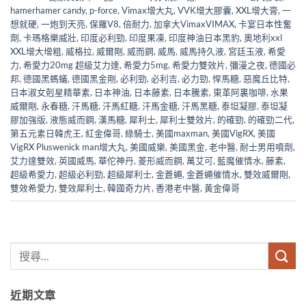
hamerhamer candy
,
p-force
,
Vimax增大丸
,
VVK增大膠囊
,
XXL增大膏
,
一
想就硬
,
一炮到天亮
,
保羅V8
,
倍耐力
,
加拿大VimaxVIMAX
,
卡宴日本性奮
劑
,
卡瑪格樂威壯
,
印度必利勁
,
印度果凍
,
印度神油日本黑豹
,
奧地利xxl
XXL增大增粗
,
威格拉
,
威爾剛
,
威而鋼
,
威馬
,
威馬持久液
,
宮廷玉液
,
希愛
力
,
希愛力20mg 超級艾力達
,
希愛力5mg
,
希愛力雙效片
,
彌漫之夜
,
德國必
邦
,
德國黑螞蟻
,
德國黑金剛
,
必利勁
,
必利吉
,
必力勁
,
悍馬糖
,
惡魔丘比特
,
日本淑女剋星精華素
,
日本神油
,
日本藤素
,
日本騰素
,
東革阿裏咖啡
,
水果
威爾剛
,
永春糖
,
汗馬糖
,
汗馬紅糖
,
汗馬金糖
,
汗馬黑糖
,
泰坦凝膠
,
泰坦凝
膠加強版
,
液態威而鋼
,
漢馬糖
,
犀利士
,
犀利士雙效片
,
的確勁
,
的確勁二代
,
第五元素日韓虎王
,
紅金偉哥
,
綠騎士
,
美國maxman
,
美國VigRX
,
美國
VigRX Pluswenick man增大丸
,
美國威樂
,
美國黑金
,
老中醫
,
耐士男用噴劑
,
艾力達雙效
,
英國威馬
,
華佗神丹
,
菱形威而鋼
,
萬艾可
,
藍魔催情水
,
藤素
,
超級希愛力
,
超級必利勁
,
超級犀利士
,
金蒼蠅
,
金蒼蠅催情水
,
雙效威爾剛
,
雙效希愛力
,
雙效犀利士
,
韓國奇力片
,
香港老中醫
,
黃金偉哥
近期文章