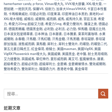
hamerhamer candy
,
p-force
,
Vimax增大丸
,
VVK增大膠囊
,
XXL增大膏
,
一
想就硬
,
一炮到天亮
,
保羅V8
,
倍耐力
,
加拿大VimaxVIMAX
,
卡宴日本性奮
劑
,
卡瑪格樂威壯
,
印度必利勁
,
印度果凍
,
印度神油日本黑豹
,
奧地利xxl
XXL增大增粗
,
威格拉
,
威爾剛
,
威而鋼
,
威馬
,
威馬持久液
,
宮廷玉液
,
希愛
力
,
希愛力20mg 超級艾力達
,
希愛力5mg
,
希愛力雙效片
,
彌漫之夜
,
德國必
邦
,
德國黑螞蟻
,
德國黑金剛
,
必利勁
,
必利吉
,
必力勁
,
悍馬糖
,
惡魔丘比特
,
日本淑女剋星精華素
,
日本神油
,
日本藤素
,
日本騰素
,
東革阿裏咖啡
,
水果
威爾剛
,
永春糖
,
汗馬糖
,
汗馬紅糖
,
汗馬金糖
,
汗馬黑糖
,
泰坦凝膠
,
泰坦凝
膠加強版
,
液態威而鋼
,
漢馬糖
,
犀利士
,
犀利士雙效片
,
的確勁
,
的確勁二代
,
第五元素日韓虎王
,
紅金偉哥
,
綠騎士
,
美國maxman
,
美國VigRX
,
美國
VigRX Pluswenick man增大丸
,
美國威樂
,
美國黑金
,
老中醫
,
耐士男用噴劑
,
艾力達雙效
,
英國威馬
,
華佗神丹
,
菱形威而鋼
,
萬艾可
,
藍魔催情水
,
藤素
,
超級希愛力
,
超級必利勁
,
超級犀利士
,
金蒼蠅
,
金蒼蠅催情水
,
雙效威爾剛
,
雙效希愛力
,
雙效犀利士
,
韓國奇力片
,
香港老中醫
,
黃金偉哥
近期文章