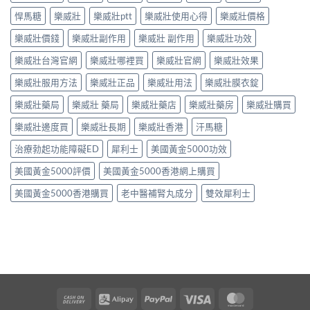
悍馬糖
樂威壯
樂威壯ptt
樂威壯使用心得
樂威壯價格
樂威壯價錢
樂威壯副作用
樂威壯 副作用
樂威壯功效
樂威壯台灣官網
樂威壯哪裡買
樂威壯官網
樂威壯效果
樂威壯服用方法
樂威壯正品
樂威壯用法
樂威壯膜衣錠
樂威壯藥局
樂威壯 藥局
樂威壯藥店
樂威壯藥房
樂威壯購買
樂威壯邊度買
樂威壯長期
樂威壯香港
汗馬糖
治療勃起功能障礙ED
犀利士
美國黃金5000功效
美國黃金5000評價
美國黃金5000香港網上購買
美國黃金5000香港購買
老中醫補腎丸成分
雙效犀利士
Cash
Alipay
PayPal
Visa
MasterCard