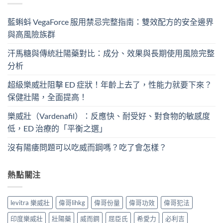
藍蝌蚪 VegaForce 服用禁忌完整指南：雙效配方的安全邊界
與高風險族群
汗馬糖與傳統壯陽藥對比：成分、效果與長期使用風險完整
分析
超級樂威壯阻擊 ED 症狀！年齡上去了，性能力就要下來？
保健壯陽，全面提高！
樂威壯（Vardenafil）：反應快、耐受好、對食物的敏感度
低，ED 治療的「平衡之選」
沒有陽痿問題可以吃威而鋼嗎？吃了會怎樣？
熱點關注
levitra 樂威壯
偉哥lihkg
偉哥份量
偉哥功效
偉哥犯法
印度樂威壯
壯陽藥
威而鋼
屈臣氏
希愛力
必利吉