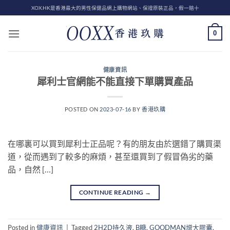
Skip
XOX.HK是香港最大的男性保健品網上購物網站、保證原裝正品，假一賠十
to
content
0
健康資訊
犀利士官網能不能直接下單購買產品
POSTED ON
2023-07-16
BY
香港玖購
在哪裏可以買到犀利士正品呢？有的朋友由於選錯了購買渠
道，從而遇到了較多的麻煩，甚至還買到了假冒偽劣的藥
品，自然 […]
CONTINUE READING
→
Posted in
健康資訊
|
Tagged
2H2D持久液
,
B糖
,
GOODMAN增大膠囊
,