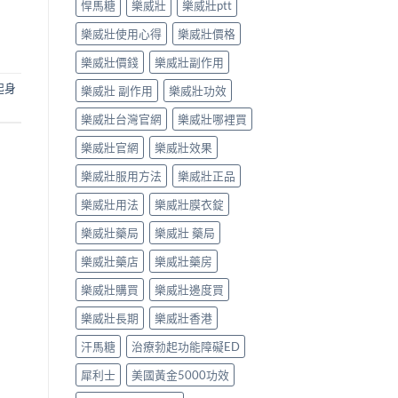
悍馬糖
樂威壯
樂威壯ptt
樂威壯使用心得
樂威壯價格
樂威壯價錢
樂威壯副作用
起身
樂威壯 副作用
樂威壯功效
樂威壯台灣官網
樂威壯哪裡買
樂威壯官網
樂威壯效果
樂威壯服用方法
樂威壯正品
樂威壯用法
樂威壯膜衣錠
樂威壯藥局
樂威壯 藥局
樂威壯藥店
樂威壯藥房
樂威壯購買
樂威壯邊度買
樂威壯長期
樂威壯香港
汗馬糖
治療勃起功能障礙ED
犀利士
美國黃金5000功效