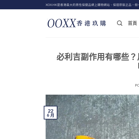
Skip
XOX.HK是香港最大的男性保健品網上購物網站、保證原裝正品，假
to
content
首頁
必利吉副作用有哪些？
P
22
6 月