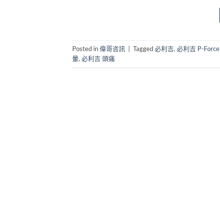
Posted in
偉哥咨訊
|
Tagged
必利吉
,
必利吉 P-Forc
暈
,
必利吉 頭痛