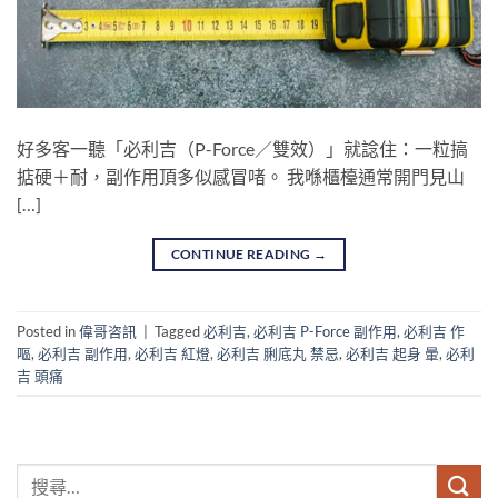
好多客一聽「必利吉（P-Force／雙效）」就諗住：一粒搞
掂硬＋耐，副作用頂多似感冒啫。 我喺櫃檯通常開門見山
[…]
CONTINUE READING
→
Posted in
偉哥咨訊
|
Tagged
必利吉
,
必利吉 P-Force 副作用
,
必利吉 作
嘔
,
必利吉 副作用
,
必利吉 紅燈
,
必利吉 脷底丸 禁忌
,
必利吉 起身 暈
,
必利
吉 頭痛