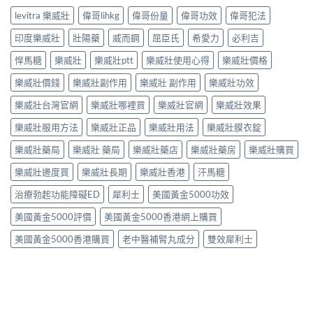
levitra 樂威壯
偉哥lihkg
偉哥份量
偉哥功效
偉哥犯法
印度樂威壯
壯陽藥
威而鋼
屈臣氏
希愛力
必利吉
悍馬糖
樂威壯
樂威壯ptt
樂威壯使用心得
樂威壯價格
樂威壯價錢
樂威壯副作用
樂威壯 副作用
樂威壯功效
樂威壯台灣官網
樂威壯哪裡買
樂威壯官網
樂威壯效果
樂威壯服用方法
樂威壯正品
樂威壯用法
樂威壯膜衣錠
樂威壯藥局
樂威壯 藥局
樂威壯藥店
樂威壯藥房
樂威壯購買
樂威壯邊度買
樂威壯長期
樂威壯香港
汗馬糖
治療勃起功能障礙ED
犀利士
美國黃金5000功效
美國黃金5000評價
美國黃金5000香港網上購買
美國黃金5000香港購買
老中醫補腎丸成分
雙效犀利士