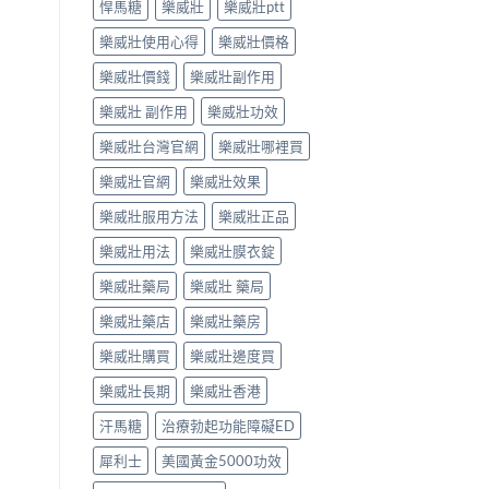
悍馬糖
樂威壯
樂威壯ptt
樂威壯使用心得
樂威壯價格
樂威壯價錢
樂威壯副作用
樂威壯 副作用
樂威壯功效
樂威壯台灣官網
樂威壯哪裡買
樂威壯官網
樂威壯效果
樂威壯服用方法
樂威壯正品
樂威壯用法
樂威壯膜衣錠
樂威壯藥局
樂威壯 藥局
樂威壯藥店
樂威壯藥房
樂威壯購買
樂威壯邊度買
樂威壯長期
樂威壯香港
汗馬糖
治療勃起功能障礙ED
犀利士
美國黃金5000功效