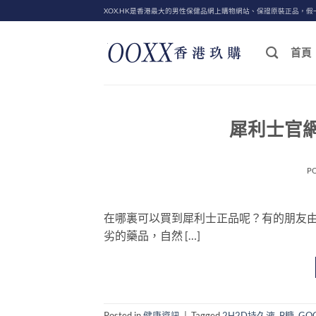
Skip
XOX.HK是香港最大的男性保健品網上購物網站、保證原裝正品，假
to
content
首頁
犀利士官
P
在哪裏可以買到犀利士正品呢？有的朋友
劣的藥品，自然 […]
Posted in
健康資訊
|
Tagged
2H2D持久液
,
B糖
,
GO