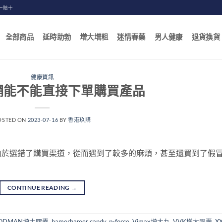
一賠十
全部商品
延時助勃
增大增粗
迷情春藥
男人健康
退貨換貨
健康資訊
網能不能直接下單購買產品
OSTED ON
2023-07-16
BY
香港玖購
由於選錯了購買渠道，從而遇到了較多的麻煩，甚至還買到了假
CONTINUE READING
→
ODMAN增大膠囊
,
hamerhamer candy
,
p-force
,
Vimax增大丸
,
VVK增大膠囊
,
X