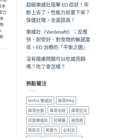
超級樂威壯阻擊 ED 症狀！年
日本
齡上去了，性能力就要下來？
愛力
本
保健壯陽，全面提高！
馬
k
樂威壯（Vardenafil）：反應
希
快、耐受好、對食物的敏感度
低，ED 治療的「平衡之選」
沒有陽痿問題可以吃威而鋼
嗎？吃了會怎樣？
熱點關注
levitra 樂威壯
偉哥lihkg
偉哥份量
偉哥功效
偉哥犯法
印度樂威壯
壯陽藥
威而鋼
屈臣氏
希愛力
必利吉