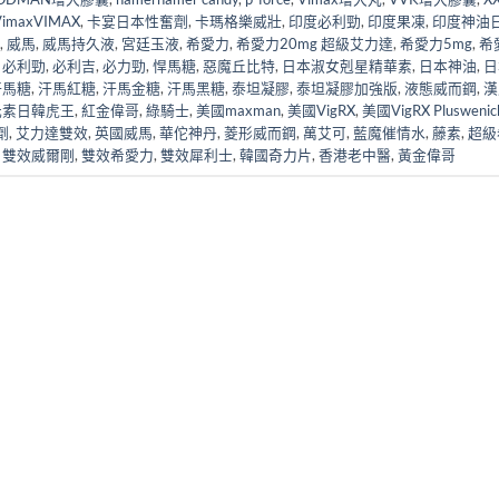
maxVIMAX
,
卡宴日本性奮劑
,
卡瑪格樂威壯
,
印度必利勁
,
印度果凍
,
印度神油
,
威馬
,
威馬持久液
,
宮廷玉液
,
希愛力
,
希愛力20mg 超級艾力達
,
希愛力5mg
,
希
,
必利勁
,
必利吉
,
必力勁
,
悍馬糖
,
惡魔丘比特
,
日本淑女剋星精華素
,
日本神油
,
日
汗馬糖
,
汗馬紅糖
,
汗馬金糖
,
汗馬黑糖
,
泰坦凝膠
,
泰坦凝膠加強版
,
液態威而鋼
,
漢
元素日韓虎王
,
紅金偉哥
,
綠騎士
,
美國maxman
,
美國VigRX
,
美國VigRX Pluswenic
劑
,
艾力達雙效
,
英國威馬
,
華佗神丹
,
菱形威而鋼
,
萬艾可
,
藍魔催情水
,
藤素
,
超級
,
雙效威爾剛
,
雙效希愛力
,
雙效犀利士
,
韓國奇力片
,
香港老中醫
,
黃金偉哥