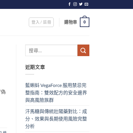
登入 / 註冊
購物車
0
近期文章
藍蝌蚪 VegaForce 服用禁忌完
冒偽
整指南：雙效配方的安全邊界
與高風險族群
汗馬糖與傳統壯陽藥對比：成
分、效果與長期使用風險完整
分析
XL增