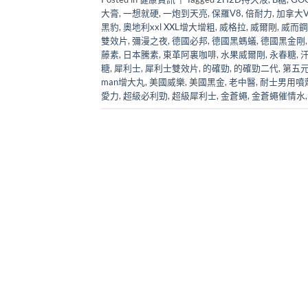
大膏
,
一想就硬
,
一炮到天亮
,
保羅V8
,
倍耐力
,
加拿大Vi
黑豹
,
奧地利xxl XXL增大增粗
,
威格拉
,
威爾剛
,
威而鋼
雙效片
,
彌漫之夜
,
德國必邦
,
德國黑螞蟻
,
德國黑金剛
藤素
,
日本騰素
,
東革阿裏咖啡
,
水果威爾剛
,
永春糖
,
糖
,
犀利士
,
犀利士雙效片
,
的確勁
,
的確勁二代
,
第五
man增大丸
,
美國威樂
,
美國黑金
,
老中醫
,
耐士男用噴
愛力
,
超級必利勁
,
超級犀利士
,
金蒼蠅
,
金蒼蠅催情水