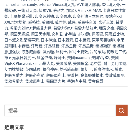
hamerhamer candy
,
p-force
,
Vimax增大丸
,
VVK增大膠囊
,
XXL增大膏
,
一
想就硬
,
一炮到天亮
,
保羅V8
,
倍耐力
,
加拿大VimaxVIMAX
,
卡宴日本性奮
劑
,
卡瑪格樂威壯
,
印度必利勁
,
印度果凍
,
印度神油日本黑豹
,
奧地利xxl
XXL增大增粗
,
威格拉
,
威爾剛
,
威而鋼
,
威馬
,
威馬持久液
,
宮廷玉液
,
希愛
力
,
希愛力20mg 超級艾力達
,
希愛力5mg
,
希愛力雙效片
,
彌漫之夜
,
德國必
邦
,
德國黑螞蟻
,
德國黑金剛
,
必利勁
,
必利吉
,
必力勁
,
悍馬糖
,
惡魔丘比特
,
日本淑女剋星精華素
,
日本神油
,
日本藤素
,
日本騰素
,
東革阿裏咖啡
,
水果
威爾剛
,
永春糖
,
汗馬糖
,
汗馬紅糖
,
汗馬金糖
,
汗馬黑糖
,
泰坦凝膠
,
泰坦凝
膠加強版
,
液態威而鋼
,
漢馬糖
,
犀利士
,
犀利士雙效片
,
的確勁
,
的確勁二代
,
第五元素日韓虎王
,
紅金偉哥
,
綠騎士
,
美國maxman
,
美國VigRX
,
美國
VigRX Pluswenick man增大丸
,
美國威樂
,
美國黑金
,
老中醫
,
耐士男用噴劑
,
艾力達雙效
,
英國威馬
,
華佗神丹
,
菱形威而鋼
,
萬艾可
,
藍魔催情水
,
藤素
,
超級希愛力
,
超級必利勁
,
超級犀利士
,
金蒼蠅
,
金蒼蠅催情水
,
雙效威爾剛
,
雙效希愛力
,
雙效犀利士
,
韓國奇力片
,
香港老中醫
,
黃金偉哥
近期文章