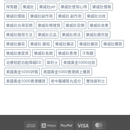
悍馬糖
樂威壯
樂威壯ptt
樂威壯使用心得
樂威壯價格
樂威壯價錢
樂威壯副作用
樂威壯 副作用
樂威壯功效
樂威壯台灣官網
樂威壯哪裡買
樂威壯官網
樂威壯效果
樂威壯服用方法
樂威壯正品
樂威壯用法
樂威壯膜衣錠
樂威壯藥局
樂威壯 藥局
樂威壯藥店
樂威壯藥房
樂威壯購買
樂威壯邊度買
樂威壯長期
樂威壯香港
汗馬糖
治療勃起功能障礙ED
犀利士
美國黃金5000功效
美國黃金5000評價
美國黃金5000香港網上購買
美國黃金5000香港購買
老中醫補腎丸成分
雙效犀利士
Cash
Alipay
PayPal
Visa
MasterCard