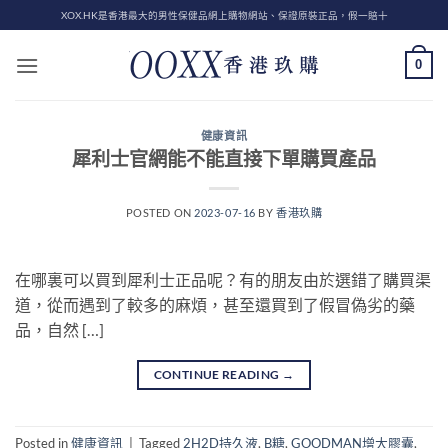
Skip
XOX.HK是香港最大的男性保健品網上購物網站、保證原裝正品，假一賠十
to
content
0
健康資訊
犀利士官網能不能直接下單購買產品
POSTED ON
2023-07-16
BY
香港玖購
在哪裏可以買到犀利士正品呢？有的朋友由於選錯了購買渠
道，從而遇到了較多的麻煩，甚至還買到了假冒偽劣的藥
品，自然 […]
CONTINUE READING
→
Posted in
健康資訊
|
Tagged
2H2D持久液
,
B糖
,
GOODMAN增大膠囊
,