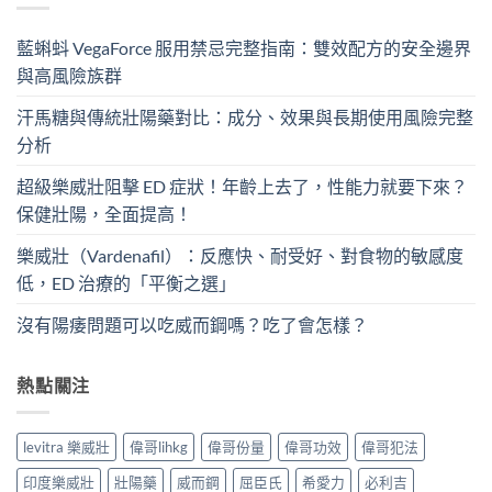
藍蝌蚪 VegaForce 服用禁忌完整指南：雙效配方的安全邊界
與高風險族群
汗馬糖與傳統壯陽藥對比：成分、效果與長期使用風險完整
分析
超級樂威壯阻擊 ED 症狀！年齡上去了，性能力就要下來？
保健壯陽，全面提高！
樂威壯（Vardenafil）：反應快、耐受好、對食物的敏感度
低，ED 治療的「平衡之選」
沒有陽痿問題可以吃威而鋼嗎？吃了會怎樣？
熱點關注
levitra 樂威壯
偉哥lihkg
偉哥份量
偉哥功效
偉哥犯法
印度樂威壯
壯陽藥
威而鋼
屈臣氏
希愛力
必利吉