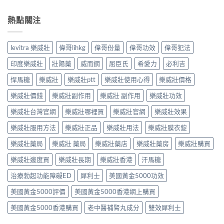
熱點關注
levitra 樂威壯
偉哥lihkg
偉哥份量
偉哥功效
偉哥犯法
印度樂威壯
壯陽藥
威而鋼
屈臣氏
希愛力
必利吉
悍馬糖
樂威壯
樂威壯ptt
樂威壯使用心得
樂威壯價格
樂威壯價錢
樂威壯副作用
樂威壯 副作用
樂威壯功效
樂威壯台灣官網
樂威壯哪裡買
樂威壯官網
樂威壯效果
樂威壯服用方法
樂威壯正品
樂威壯用法
樂威壯膜衣錠
樂威壯藥局
樂威壯 藥局
樂威壯藥店
樂威壯藥房
樂威壯購買
樂威壯邊度買
樂威壯長期
樂威壯香港
汗馬糖
治療勃起功能障礙ED
犀利士
美國黃金5000功效
美國黃金5000評價
美國黃金5000香港網上購買
美國黃金5000香港購買
老中醫補腎丸成分
雙效犀利士