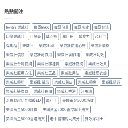
熱點關注
levitra 樂威壯
偉哥lihkg
偉哥份量
偉哥功效
偉哥犯法
印度樂威壯
壯陽藥
威而鋼
屈臣氏
希愛力
必利吉
悍馬糖
樂威壯
樂威壯ptt
樂威壯使用心得
樂威壯價格
樂威壯價錢
樂威壯副作用
樂威壯 副作用
樂威壯功效
樂威壯台灣官網
樂威壯哪裡買
樂威壯官網
樂威壯效果
樂威壯服用方法
樂威壯正品
樂威壯用法
樂威壯膜衣錠
樂威壯藥局
樂威壯 藥局
樂威壯藥店
樂威壯藥房
樂威壯購買
樂威壯邊度買
樂威壯長期
樂威壯香港
汗馬糖
治療勃起功能障礙ED
犀利士
美國黃金5000功效
美國黃金5000評價
美國黃金5000香港網上購買
美國黃金5000香港購買
老中醫補腎丸成分
雙效犀利士