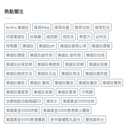
熱點關注
levitra 樂威壯
偉哥lihkg
偉哥份量
偉哥功效
偉哥犯法
印度樂威壯
壯陽藥
威而鋼
屈臣氏
希愛力
必利吉
悍馬糖
樂威壯
樂威壯ptt
樂威壯使用心得
樂威壯價格
樂威壯價錢
樂威壯副作用
樂威壯 副作用
樂威壯功效
樂威壯台灣官網
樂威壯哪裡買
樂威壯官網
樂威壯效果
樂威壯服用方法
樂威壯正品
樂威壯用法
樂威壯膜衣錠
樂威壯藥局
樂威壯 藥局
樂威壯藥店
樂威壯藥房
樂威壯購買
樂威壯邊度買
樂威壯長期
樂威壯香港
汗馬糖
治療勃起功能障礙ED
犀利士
美國黃金5000功效
美國黃金5000評價
美國黃金5000香港網上購買
美國黃金5000香港購買
老中醫補腎丸成分
雙效犀利士