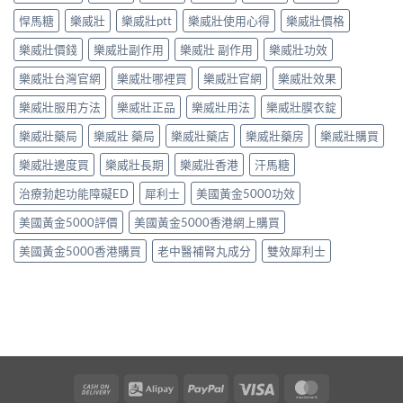
悍馬糖
樂威壯
樂威壯ptt
樂威壯使用心得
樂威壯價格
樂威壯價錢
樂威壯副作用
樂威壯 副作用
樂威壯功效
樂威壯台灣官網
樂威壯哪裡買
樂威壯官網
樂威壯效果
樂威壯服用方法
樂威壯正品
樂威壯用法
樂威壯膜衣錠
樂威壯藥局
樂威壯 藥局
樂威壯藥店
樂威壯藥房
樂威壯購買
樂威壯邊度買
樂威壯長期
樂威壯香港
汗馬糖
治療勃起功能障礙ED
犀利士
美國黃金5000功效
美國黃金5000評價
美國黃金5000香港網上購買
美國黃金5000香港購買
老中醫補腎丸成分
雙效犀利士
Cash
Alipay
PayPal
Visa
MasterCard