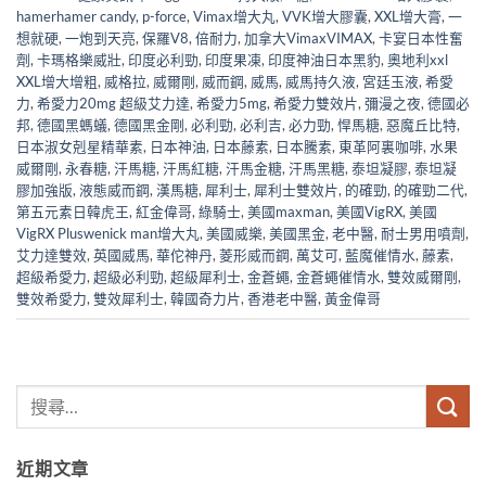
hamerhamer candy
,
p-force
,
Vimax增大丸
,
VVK增大膠囊
,
XXL增大膏
,
一
想就硬
,
一炮到天亮
,
保羅V8
,
倍耐力
,
加拿大VimaxVIMAX
,
卡宴日本性奮
劑
,
卡瑪格樂威壯
,
印度必利勁
,
印度果凍
,
印度神油日本黑豹
,
奧地利xxl
XXL增大增粗
,
威格拉
,
威爾剛
,
威而鋼
,
威馬
,
威馬持久液
,
宮廷玉液
,
希愛
力
,
希愛力20mg 超級艾力達
,
希愛力5mg
,
希愛力雙效片
,
彌漫之夜
,
德國必
邦
,
德國黑螞蟻
,
德國黑金剛
,
必利勁
,
必利吉
,
必力勁
,
悍馬糖
,
惡魔丘比特
,
日本淑女剋星精華素
,
日本神油
,
日本藤素
,
日本騰素
,
東革阿裏咖啡
,
水果
威爾剛
,
永春糖
,
汗馬糖
,
汗馬紅糖
,
汗馬金糖
,
汗馬黑糖
,
泰坦凝膠
,
泰坦凝
膠加強版
,
液態威而鋼
,
漢馬糖
,
犀利士
,
犀利士雙效片
,
的確勁
,
的確勁二代
,
第五元素日韓虎王
,
紅金偉哥
,
綠騎士
,
美國maxman
,
美國VigRX
,
美國
VigRX Pluswenick man增大丸
,
美國威樂
,
美國黑金
,
老中醫
,
耐士男用噴劑
,
艾力達雙效
,
英國威馬
,
華佗神丹
,
菱形威而鋼
,
萬艾可
,
藍魔催情水
,
藤素
,
超級希愛力
,
超級必利勁
,
超級犀利士
,
金蒼蠅
,
金蒼蠅催情水
,
雙效威爾剛
,
雙效希愛力
,
雙效犀利士
,
韓國奇力片
,
香港老中醫
,
黃金偉哥
近期文章