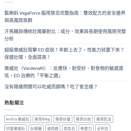
藍蝌蚪 VegaForce 服用禁忌完整指南：雙效配方的安全邊界
與高風險族群
汗馬糖與傳統壯陽藥對比：成分、效果與長期使用風險完整
分析
超級樂威壯阻擊 ED 症狀！年齡上去了，性能力就要下來？
保健壯陽，全面提高！
樂威壯（Vardenafil）：反應快、耐受好、對食物的敏感度
低，ED 治療的「平衡之選」
沒有陽痿問題可以吃威而鋼嗎？吃了會怎樣？
熱點關注
levitra 樂威壯
偉哥lihkg
偉哥份量
偉哥功效
偉哥犯法
印度樂威壯
壯陽藥
威而鋼
屈臣氏
希愛力
必利吉