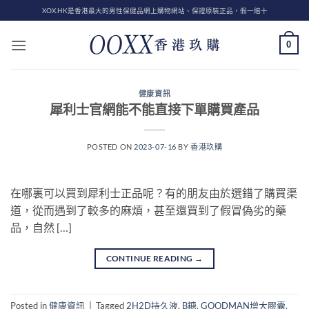
Skip
XOX.HK是香港最大的男性保健品網上購物網站、保證原裝正品，假一賠十
to
content
0
健康資訊
犀利士官網能不能直接下單購買產品
POSTED ON
2023-07-16
BY
香港玖購
在哪裏可以買到犀利士正品呢？有的朋友由於選錯了購買渠
道，從而遇到了較多的麻煩，甚至還買到了假冒偽劣的藥
品，自然 […]
CONTINUE READING
→
Posted in
健康資訊
|
Tagged
2H2D持久液
,
B糖
,
GOODMAN增大膠囊
,