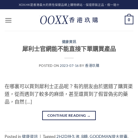
Skip
XOX.HK是香港最大的男性保健品網上購物網站、保證原裝正品，假一賠十
to
content
0
健康資訊
犀利士官網能不能直接下單購買產品
POSTED ON
2023-07-16
BY
香港玖購
在哪裏可以買到犀利士正品呢？有的朋友由於選錯了購買渠
道，從而遇到了較多的麻煩，甚至還買到了假冒偽劣的藥
品，自然 […]
CONTINUE READING
→
Posted in
健康資訊
|
Tagged
2H2D持久液
,
B糖
,
GOODMAN增大膠囊
,