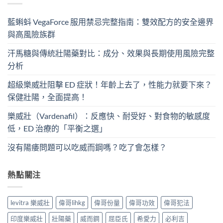
藍蝌蚪 VegaForce 服用禁忌完整指南：雙效配方的安全邊界
與高風險族群
汗馬糖與傳統壯陽藥對比：成分、效果與長期使用風險完整
分析
超級樂威壯阻擊 ED 症狀！年齡上去了，性能力就要下來？
保健壯陽，全面提高！
樂威壯（Vardenafil）：反應快、耐受好、對食物的敏感度
低，ED 治療的「平衡之選」
沒有陽痿問題可以吃威而鋼嗎？吃了會怎樣？
熱點關注
levitra 樂威壯
偉哥lihkg
偉哥份量
偉哥功效
偉哥犯法
印度樂威壯
壯陽藥
威而鋼
屈臣氏
希愛力
必利吉