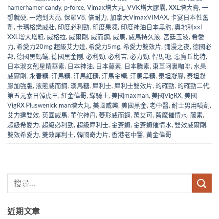
hamerhamer candy
,
p-force
,
Vimax增大丸
,
VVK增大膠囊
,
XXL增大膏
,
一
想就硬
,
一炮到天亮
,
保羅V8
,
倍耐力
,
加拿大VimaxVIMAX
,
卡宴日本性奮
劑
,
卡瑪格樂威壯
,
印度必利勁
,
印度果凍
,
印度神油日本黑豹
,
奧地利xxl
XXL增大增粗
,
威格拉
,
威爾剛
,
威而鋼
,
威馬
,
威馬持久液
,
宮廷玉液
,
希愛
力
,
希愛力20mg 超級艾力達
,
希愛力5mg
,
希愛力雙效片
,
彌漫之夜
,
德國必
邦
,
德國黑螞蟻
,
德國黑金剛
,
必利勁
,
必利吉
,
必力勁
,
悍馬糖
,
惡魔丘比特
,
日本淑女剋星精華素
,
日本神油
,
日本藤素
,
日本騰素
,
東革阿裏咖啡
,
水果
威爾剛
,
永春糖
,
汗馬糖
,
汗馬紅糖
,
汗馬金糖
,
汗馬黑糖
,
泰坦凝膠
,
泰坦凝
膠加強版
,
液態威而鋼
,
漢馬糖
,
犀利士
,
犀利士雙效片
,
的確勁
,
的確勁二代
,
第五元素日韓虎王
,
紅金偉哥
,
綠騎士
,
美國maxman
,
美國VigRX
,
美國
VigRX Pluswenick man增大丸
,
美國威樂
,
美國黑金
,
老中醫
,
耐士男用噴劑
,
艾力達雙效
,
英國威馬
,
華佗神丹
,
菱形威而鋼
,
萬艾可
,
藍魔催情水
,
藤素
,
超級希愛力
,
超級必利勁
,
超級犀利士
,
金蒼蠅
,
金蒼蠅催情水
,
雙效威爾剛
,
雙效希愛力
,
雙效犀利士
,
韓國奇力片
,
香港老中醫
,
黃金偉哥
近期文章