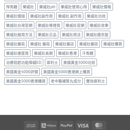
悍馬糖
樂威壯
樂威壯ptt
樂威壯使用心得
樂威壯價格
樂威壯價錢
樂威壯副作用
樂威壯 副作用
樂威壯功效
樂威壯台灣官網
樂威壯哪裡買
樂威壯官網
樂威壯效果
樂威壯服用方法
樂威壯正品
樂威壯用法
樂威壯膜衣錠
樂威壯藥局
樂威壯 藥局
樂威壯藥店
樂威壯藥房
樂威壯購買
樂威壯邊度買
樂威壯長期
樂威壯香港
汗馬糖
治療勃起功能障礙ED
犀利士
美國黃金5000功效
美國黃金5000評價
美國黃金5000香港網上購買
美國黃金5000香港購買
老中醫補腎丸成分
雙效犀利士
Cash
Alipay
PayPal
Visa
MasterCard