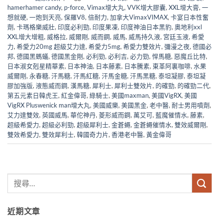
hamerhamer candy
,
p-force
,
Vimax增大丸
,
VVK增大膠囊
,
XXL增大膏
,
一
想就硬
,
一炮到天亮
,
保羅V8
,
倍耐力
,
加拿大VimaxVIMAX
,
卡宴日本性奮
劑
,
卡瑪格樂威壯
,
印度必利勁
,
印度果凍
,
印度神油日本黑豹
,
奧地利xxl
XXL增大增粗
,
威格拉
,
威爾剛
,
威而鋼
,
威馬
,
威馬持久液
,
宮廷玉液
,
希愛
力
,
希愛力20mg 超級艾力達
,
希愛力5mg
,
希愛力雙效片
,
彌漫之夜
,
德國必
邦
,
德國黑螞蟻
,
德國黑金剛
,
必利勁
,
必利吉
,
必力勁
,
悍馬糖
,
惡魔丘比特
,
日本淑女剋星精華素
,
日本神油
,
日本藤素
,
日本騰素
,
東革阿裏咖啡
,
水果
威爾剛
,
永春糖
,
汗馬糖
,
汗馬紅糖
,
汗馬金糖
,
汗馬黑糖
,
泰坦凝膠
,
泰坦凝
膠加強版
,
液態威而鋼
,
漢馬糖
,
犀利士
,
犀利士雙效片
,
的確勁
,
的確勁二代
,
第五元素日韓虎王
,
紅金偉哥
,
綠騎士
,
美國maxman
,
美國VigRX
,
美國
VigRX Pluswenick man增大丸
,
美國威樂
,
美國黑金
,
老中醫
,
耐士男用噴劑
,
艾力達雙效
,
英國威馬
,
華佗神丹
,
菱形威而鋼
,
萬艾可
,
藍魔催情水
,
藤素
,
超級希愛力
,
超級必利勁
,
超級犀利士
,
金蒼蠅
,
金蒼蠅催情水
,
雙效威爾剛
,
雙效希愛力
,
雙效犀利士
,
韓國奇力片
,
香港老中醫
,
黃金偉哥
近期文章