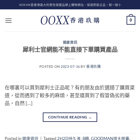
Skip
XOX.HK是香港最大的男性保健品網上購物網站、保證原裝正品，假一賠十
to
content
0
健康資訊
犀利士官網能不能直接下單購買產品
POSTED ON
2023-07-16
BY
香港玖購
在哪裏可以買到犀利士正品呢？有的朋友由於選錯了購買渠
道，從而遇到了較多的麻煩，甚至還買到了假冒偽劣的藥
品，自然 […]
CONTINUE READING
→
Posted in
健康資訊
|
Tagged
2H2D持久液
,
B糖
,
GOODMAN增大膠囊
,