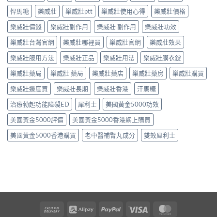
悍馬糖
樂威壯
樂威壯ptt
樂威壯使用心得
樂威壯價格
樂威壯價錢
樂威壯副作用
樂威壯 副作用
樂威壯功效
樂威壯台灣官網
樂威壯哪裡買
樂威壯官網
樂威壯效果
樂威壯服用方法
樂威壯正品
樂威壯用法
樂威壯膜衣錠
樂威壯藥局
樂威壯 藥局
樂威壯藥店
樂威壯藥房
樂威壯購買
樂威壯邊度買
樂威壯長期
樂威壯香港
汗馬糖
治療勃起功能障礙ED
犀利士
美國黃金5000功效
美國黃金5000評價
美國黃金5000香港網上購買
美國黃金5000香港購買
老中醫補腎丸成分
雙效犀利士
Cash
Alipay
PayPal
Visa
MasterCard