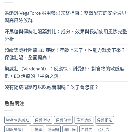
藍蝌蚪 VegaForce 服用禁忌完整指南：雙效配方的安全邊界
與高風險族群
汗馬糖與傳統壯陽藥對比：成分、效果與長期使用風險完整
分析
超級樂威壯阻擊 ED 症狀！年齡上去了，性能力就要下來？
保健壯陽，全面提高！
樂威壯（Vardenafil）：反應快、耐受好、對食物的敏感度
低，ED 治療的「平衡之選」
沒有陽痿問題可以吃威而鋼嗎？吃了會怎樣？
熱點關注
levitra 樂威壯
偉哥lihkg
偉哥份量
偉哥功效
偉哥犯法
印度樂威壯
壯陽藥
威而鋼
屈臣氏
希愛力
必利吉