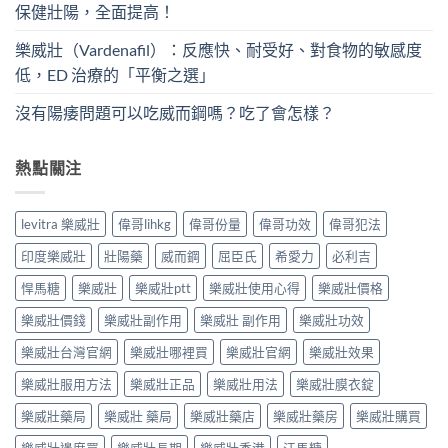
保健壯陽，全面提高！
樂威壯（Vardenafil）：反應快、耐受好、對食物的敏感度
低，ED 治療的「平衡之選」
沒有陽痿問題可以吃威而鋼嗎？吃了會怎樣？
熱點關注
levitra 樂威壯
偉哥lihkg
偉哥份量
偉哥功效
偉哥犯法
印度樂威壯
壯陽藥
威而鋼
屈臣氏
希愛力
必利吉
悍馬糖
樂威壯
樂威壯ptt
樂威壯使用心得
樂威壯價格
樂威壯價錢
樂威壯副作用
樂威壯 副作用
樂威壯功效
樂威壯台灣官網
樂威壯哪裡買
樂威壯官網
樂威壯效果
樂威壯服用方法
樂威壯正品
樂威壯用法
樂威壯膜衣錠
樂威壯藥局
樂威壯 藥局
樂威壯藥店
樂威壯藥房
樂威壯購買
樂威壯邊度買
樂威壯長期
樂威壯香港
汗馬糖