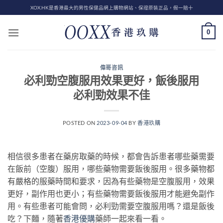
Skip
XOX.HK是香港最大的男性保健品網上購物網站、保證原裝正品，假一賠十
to
content
0
偉哥咨訊
必利勁空腹服用效果更好，飯後服用
必利勁效果不佳
POSTED ON
2023-09-04
BY
香港玖購
相信很多患者在藥房取藥的時候，都會告訴患者哪些藥需要
在飯前（空腹）服用，哪些藥物需要飯後服用。很多藥物都
有嚴格的服藥時間和要求，因為有些藥物是空腹服用，效果
更好，副作用也更小；有些藥物需要飯後服用才能避免副作
用。有些患者可能會問，必利勁需要空腹服用嗎？還是飯後
吃？下麵，隨著
香港優購
藥師一起來看一看。