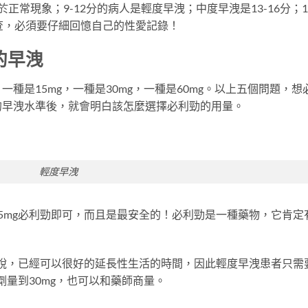
常現象；9-12分的病人是輕度早洩；中度早洩是13-16分；1
查，必須要仔細回憶自己的性愛記錄！
的早洩
種是15mg，一種是30mg，一種是60mg。以上五個問題，想
的早洩水準後，就會明白該怎麼選擇必利勁的用量。
輕度早洩
5mg必利勁即可，而且是最安全的！必利勁是一種藥物，它肯定
來說，已經可以很好的延長性生活的時間，因此輕度早洩患者只需
劑量到30mg，也可以和藥師商量。