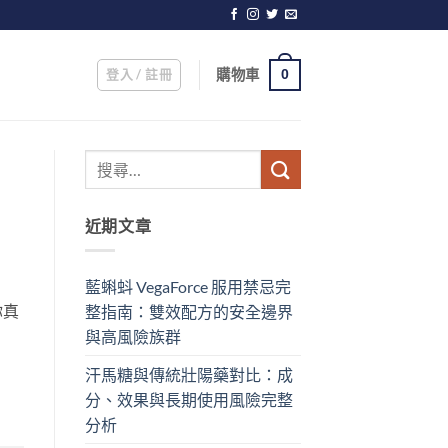
登入 / 註冊
購物車
0
近期文章
藍蝌蚪 VegaForce 服用禁忌完
你真
整指南：雙效配方的安全邊界
與高風險族群
汗馬糖與傳統壯陽藥對比：成
分、效果與長期使用風險完整
分析