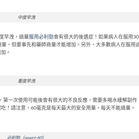
中度早洩
中度早洩，過量
服用必利勁
會有很大的後遺症！如果病人在服用30
劑量，但要事先和藥師商量才能增加。另外，大多數病人在服用
增加。
重度早洩
勁，第一次使用可能後會有很大的不良反應，需要多喝水緩解副作
吃！請注意，60毫克是每天最大的安全用量，每天不能過量。
必利勁（poxet-60）