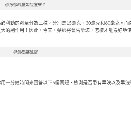
必利勁劑量如何選擇？
必利勁的劑量分為三種，分別是15毫克、30毫克和60毫克。而
更大的副作用！因此，今天，藥師將會告訴您，怎樣才能最好地
早洩程度檢測
你用一分鐘時間來回答以下5個問題，檢測是否患有早洩以及早洩