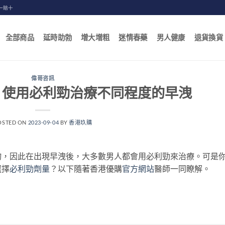
一賠十
全部商品
延時助勃
增大增粗
迷情春藥
男人健康
退貨換貨
偉哥咨訊
？使用必利勁治療不同程度的早洩
OSTED ON
2023-09-04
BY
香港玖購
物，因此在出現早洩後，大多數男人都會用必利勁來治療。可是
選擇
必利勁劑量
？以下隨著香港優購
官方網站
醫師一同瞭解。