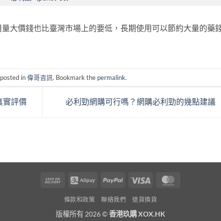
g，不但用量大價錢也比臺灣市場上的要低，長期使用可以節約大量的藥
 posted in
偉哥咨訊
. Bookmark the
permalink
.
真實評價
必利勁網購可行嗎？網購必利勁的幾點建議
Cash
Alipay
PayPal
Visa
MasterCard
On
條款和政策
聯絡我們
退貨換貨
Delivery
版權所有 2026 ©
香港玖購 XOX.HK