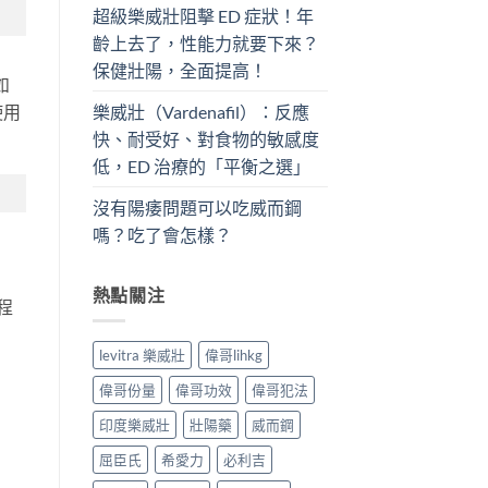
超級樂威壯阻擊 ED 症狀！年
齡上去了，性能力就要下來？
保健壯陽，全面提高！
如
樂威壯（Vardenafil）：反應
使用
快、耐受好、對食物的敏感度
低，ED 治療的「平衡之選」
沒有陽痿問題可以吃威而鋼
嗎？吃了會怎樣？
熱點關注
程
levitra 樂威壯
偉哥lihkg
偉哥份量
偉哥功效
偉哥犯法
印度樂威壯
壯陽藥
威而鋼
屈臣氏
希愛力
必利吉