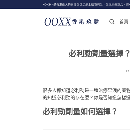
Skip
XOX.HK是香港最大的男性保健品網上購物網站、保證原裝正品，假
to
content
首頁
必利勁劑量選擇
P
很多人都知道必利勁是一種治療早洩的藥
的知道必利勁的存在麼？你是否知道怎樣
必利勁劑量如何選擇？