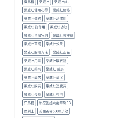
悍馬糖
樂威壯
樂威壯ptt
樂威壯使用心得
樂威壯價格
樂威壯價錢
樂威壯副作用
樂威壯 副作用
樂威壯功效
樂威壯台灣官網
樂威壯哪裡買
樂威壯官網
樂威壯效果
樂威壯服用方法
樂威壯正品
樂威壯用法
樂威壯膜衣錠
樂威壯藥局
樂威壯 藥局
樂威壯藥店
樂威壯藥房
樂威壯購買
樂威壯邊度買
樂威壯長期
樂威壯香港
汗馬糖
治療勃起功能障礙ED
犀利士
美國黃金5000功效