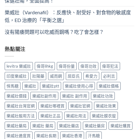
保健壯陽，全面提高！
樂威壯（Vardenafil）：反應快、耐受好、對食物的敏感度
低，ED 治療的「平衡之選」
沒有陽痿問題可以吃威而鋼嗎？吃了會怎樣？
熱點關注
levitra 樂威壯
偉哥lihkg
偉哥份量
偉哥功效
偉哥犯法
印度樂威壯
壯陽藥
威而鋼
屈臣氏
希愛力
必利吉
悍馬糖
樂威壯
樂威壯ptt
樂威壯使用心得
樂威壯價格
樂威壯價錢
樂威壯副作用
樂威壯 副作用
樂威壯功效
樂威壯台灣官網
樂威壯哪裡買
樂威壯官網
樂威壯效果
樂威壯服用方法
樂威壯正品
樂威壯用法
樂威壯膜衣錠
樂威壯藥局
樂威壯 藥局
樂威壯藥店
樂威壯藥房
樂威壯購買
樂威壯邊度買
樂威壯長期
樂威壯香港
汗馬糖