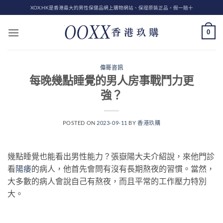
Skip
XOX.HK是香港最大的男性保健品網上購物網站、保證原裝正品，假一賠十
to
content
0
偉哥咨訊
每晚幾點睡覺的男人房事戰鬥力更
強？
POSTED ON
2023-09-11
BY
香港玖購
幾點睡覺也能看出男性能力？張嶽陽大夫介紹說，來他門診
看
陽痿
的病人，他首先會問有沒有長期熬夜的習慣。當然，
大多數的病人會說自己有熬夜，而且平常的工作壓力特別
大。