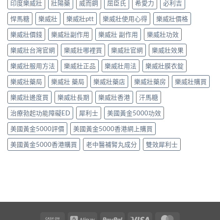
印度樂威壯
壯陽藥
威而鋼
屈臣氏
希愛力
必利吉
悍馬糖
樂威壯
樂威壯ptt
樂威壯使用心得
樂威壯價格
樂威壯價錢
樂威壯副作用
樂威壯 副作用
樂威壯功效
樂威壯台灣官網
樂威壯哪裡買
樂威壯官網
樂威壯效果
樂威壯服用方法
樂威壯正品
樂威壯用法
樂威壯膜衣錠
樂威壯藥局
樂威壯 藥局
樂威壯藥店
樂威壯藥房
樂威壯購買
樂威壯邊度買
樂威壯長期
樂威壯香港
汗馬糖
治療勃起功能障礙ED
犀利士
美國黃金5000功效
美國黃金5000評價
美國黃金5000香港網上購買
美國黃金5000香港購買
老中醫補腎丸成分
雙效犀利士
Cash
Alipay
PayPal
Visa
MasterCard