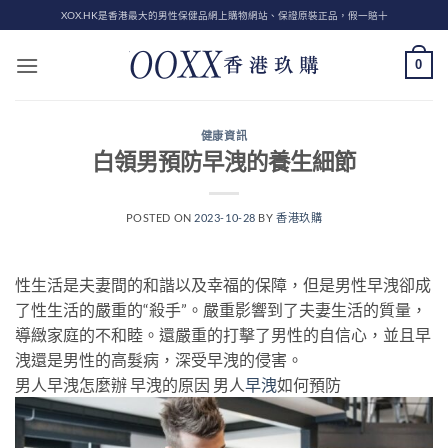
Skip
XOX.HK是香港最大的男性保健品網上購物網站、保證原裝正品，假一賠十
to
content
0
健康資訊
白領男預防早洩的養生細節
POSTED ON
2023-10-28
BY
香港玖購
性生活是夫妻間的和諧以及幸福的保障，但是男性早洩卻成
了性生活的嚴重的“殺手”。嚴重影響到了夫妻生活的質量，
導緻家庭的不和睦。還嚴重的打擊了男性的自信心，並且早
洩還是男性的高髮病，深受早洩的侵害。
男人早洩怎麼辦 早洩的原因 男人
早洩
如何預防