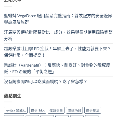
藍蝌蚪 VegaForce 服用禁忌完整指南：雙效配方的安全邊界
與高風險族群
汗馬糖與傳統壯陽藥對比：成分、效果與長期使用風險完整
分析
超級樂威壯阻擊 ED 症狀！年齡上去了，性能力就要下來？
保健壯陽，全面提高！
樂威壯（Vardenafil）：反應快、耐受好、對食物的敏感度
低，ED 治療的「平衡之選」
沒有陽痿問題可以吃威而鋼嗎？吃了會怎樣？
熱點關注
levitra 樂威壯
偉哥lihkg
偉哥份量
偉哥功效
偉哥犯法