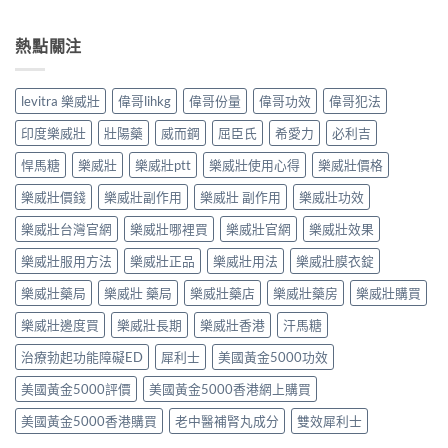
熱點關注
levitra 樂威壯
偉哥lihkg
偉哥份量
偉哥功效
偉哥犯法
印度樂威壯
壯陽藥
威而鋼
屈臣氏
希愛力
必利吉
悍馬糖
樂威壯
樂威壯ptt
樂威壯使用心得
樂威壯價格
樂威壯價錢
樂威壯副作用
樂威壯 副作用
樂威壯功效
樂威壯台灣官網
樂威壯哪裡買
樂威壯官網
樂威壯效果
樂威壯服用方法
樂威壯正品
樂威壯用法
樂威壯膜衣錠
樂威壯藥局
樂威壯 藥局
樂威壯藥店
樂威壯藥房
樂威壯購買
樂威壯邊度買
樂威壯長期
樂威壯香港
汗馬糖
治療勃起功能障礙ED
犀利士
美國黃金5000功效
美國黃金5000評價
美國黃金5000香港網上購買
美國黃金5000香港購買
老中醫補腎丸成分
雙效犀利士