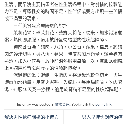
生活；而早洩主要指患者在性生活過程中，對射精的控製能
力不足，導緻性交的時間不足，性伴侶或雙方出現一些苦惱
或不滿意的現象。
三種美食是治療陽痿的妙招
茉莉花粥：幹茉莉花，或鮮茉莉花，粳米，加水常法煮
粥，熟則即熱服，適用於肝氣鬱結型的性喚起障礙。
狗肉茴香湯：狗肉，八角，小茴香，蘋果，桂皮。將狗
肉洗幹淨切塊，與八角、蘋果、桂皮共加水適量，燉至狗肉
熟透，加入小茴香，於睡前溫熱服用每晚一次，連服10個晚
上。適用於腎陽虧虛型的性喚起障礙。
泥鰍蝦肉湯：泥鰍，生蝦肉。將泥鰍洗幹淨切片，與生
蝦肉加水適量，用武火煮熟，入調料。每晚臨睡前，吃肉喝
湯，連服10天爲一療程，適用於腎精不足型的性喚起障礙。
This entry was posted in
健康資訊
. Bookmark the
permalink
.
解決男性遺精睏擾的小偏方
男人早洩需對症治療