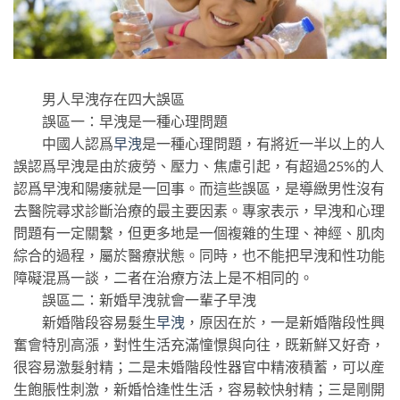
男人早洩存在四大誤區
誤區一：早洩是一種心理問題
中國人認爲
早洩
是一種心理問題，有將近一半以上的人
誤認爲早洩是由於疲勞、壓力、焦慮引起，有超過25%的人
認爲早洩和陽痿就是一回事。而這些誤區，是導緻男性沒有
去醫院尋求診斷治療的最主要因素。專家表示，早洩和心理
問題有一定關繫，但更多地是一個複雜的生理、神經、肌肉
綜合的過程，屬於醫療狀態。同時，也不能把早洩和性功能
障礙混爲一談，二者在治療方法上是不相同的。
誤區二：新婚早洩就會一輩子早洩
新婚階段容易髮生
早洩
，原因在於，一是新婚階段性興
奮會特別高漲，對性生活充滿憧憬與向往，既新鮮又好奇，
很容易激髮射精；二是未婚階段性器官中精液積蓄，可以産
生飽脹性刺激，新婚恰逢性生活，容易較快射精；三是剛開