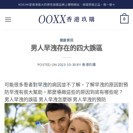
Skip
XOX.HK是香港最大的男性保健品網上購物網站、保證原裝正品，假一賠十
to
content
0
健康資訊
男人早洩存在的四大誤區
POSTED ON
2023-10-30
BY
香港玖購
可能很多患者對
早洩
的病因並不了解，了解早洩的原因對預
防早洩有很大幫助。那麼導緻這些的原因到底有哪些呢？
男人早洩的誤區 男人早洩怎麼辦 男人早洩的預防