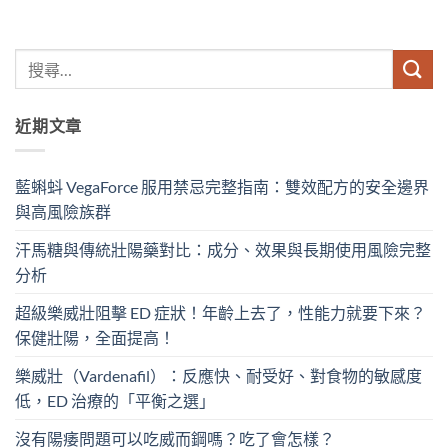
近期文章
藍蝌蚪 VegaForce 服用禁忌完整指南：雙效配方的安全邊界
與高風險族群
汗馬糖與傳統壯陽藥對比：成分、效果與長期使用風險完整
分析
超級樂威壯阻擊 ED 症狀！年齡上去了，性能力就要下來？
保健壯陽，全面提高！
樂威壯（Vardenafil）：反應快、耐受好、對食物的敏感度
低，ED 治療的「平衡之選」
沒有陽痿問題可以吃威而鋼嗎？吃了會怎樣？