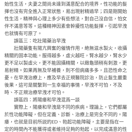
始性生活，夫妻之間尚未達到滿意配合的境界，性功能的髮
揮也沒有完全進入正常狀態，易出現射精過早；四是剛開始
性生活，精神與心理上多少有些想法，對自己沒自信，怕女
伴不滿意等等。這種精神因素會幹擾性功能髮揮，引起早洩
也就情有可原了。
誤區三：吃壯陽藥治早洩
壯陽藥隻有陽亢興奮的催情作用，絶無滋水製火，收攝
精關的固本功能。服得越多，虛火越旺，腎水越少，腎水少
更不足以製虛火，更不能固攝精關，以緻龜頭稍有刺激，更
易射精。如果再無及早補養，則不但病痛多多，且恐性命之
憂。在早洩治療上，應及早去正規醫院診治，防止髮生嚴重
後果，這可是關繫到一生幸福的事情，早洩不可怕，不及
時、不正規治療早洩才可怕。
誤區四：將陽痿和早洩混爲一談
實際上，陽痿和早洩是不同的疾病。理論上，它們都屬
於性功能障礙，但在定義、診斷、治療上是完全不同的。陽
痿，也就是目前所説的ED、勃起功能障礙，主要是指在一
定的時間內不能獲得或者維持足夠的勃起，以完成滿意的性