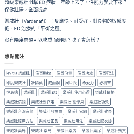
超級樂威壯阻擊 ED 症狀！年齡上去了，性能力就要下來？
保健壯陽，全面提高！
樂威壯（Vardenafil）：反應快、耐受好、對食物的敏感度
低，ED 治療的「平衡之選」
沒有陽痿問題可以吃威而鋼嗎？吃了會怎樣？
熱點關注
levitra 樂威壯
偉哥lihkg
偉哥份量
偉哥功效
偉哥犯法
印度樂威壯
壯陽藥
威而鋼
屈臣氏
希愛力
必利吉
悍馬糖
樂威壯
樂威壯ptt
樂威壯使用心得
樂威壯價格
樂威壯價錢
樂威壯副作用
樂威壯 副作用
樂威壯功效
樂威壯台灣官網
樂威壯哪裡買
樂威壯官網
樂威壯效果
樂威壯服用方法
樂威壯正品
樂威壯用法
樂威壯膜衣錠
樂威壯藥局
樂威壯 藥局
樂威壯藥店
樂威壯藥房
樂威壯購買