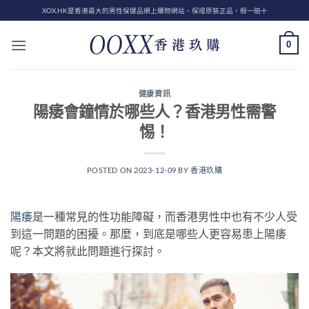
Skip
XOX.HK是香港最大的男性保健品網上購物網站、保證原裝正品，假一賠十
to
content
0
健康資訊
陽痿會鐘情於哪些人？香港男性需警
惕！
POSTED ON
2023-12-09
BY
香港玖購
陽痿
是一種常見的性功能障礙，而香港男性中也有不少人受
到這一問題的困擾。那麼，到底是哪些人更容易患上陽痿
呢？本文將就此問題進行探討。