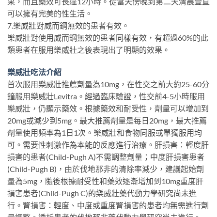
果，而且藥效可長達12小時。從當天傍晚到第二天清晨壹直
可以擁有完美的性生活。
7.樂威壯對威而鋼無效的患者有效。
樂威壯對使用威而鋼無效的患者同樣有效，有超過60%的此
類患者在服用樂威壯之後表現出了明顯的效果。
樂威壯吃法介紹
首次服用樂威壯推薦劑量為10mg，在性交之前大約25-60分
鐘服用樂威壯Levitra。經過臨床驗證，性交前4-5小時服用
樂威壯，仍顯示藥效。根據藥效和耐受性，劑量可以增加到
20mg或減少到5mg。最大推薦劑量是每日20mg，最大推薦
劑量使用頻率為1日1次。樂威壯和食物同服或單獨服用均
可。需要性刺激作為本能的反應進行治療。肝損害：輕度肝
損害的患者(Child-Pugh A)不需調整劑量；中度肝損害患者
(Child-Pugh B)，由於伐地那非的清除率減少，建議起始劑
量為5mg，隨後根據耐受性和藥效逐漸增加到10mg重度肝
損害患者(Child-Pugh C)的樂威壯藥代動力學研究尚未進
行。腎損害：輕度、中度或重度腎損害的患者均無需進行劑