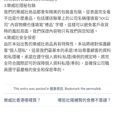
3.樂威壯隱秘包裝
我們的樂威壯商品都會有精美的包裝盒包裝，從表面完全看
不出是什麼產品，包括運送聯單上的公司名稱僅填寫”XX公
司” 內容物欄也僅填寫”禮品” 字樣，這樣可以避免客戶收貨
時的尷尬局面。我們保證內容物只有我們與您知道。
4.樂威壯安全保密
由於本站出售的樂威壯商品具有特殊性，本站將絕對保護顧
客”個人隱私”，這是我們最基本的承諾!本站尊重顧客的資料
和私隱權。承諾在遵守個人資料(私隱)條例的規定時，將完
全符合國際認可的保障個人資料私隱(準則)，並確保公司職
員遵守最嚴格的安全和保密準則。
This entry was posted in
健康資訊
. Bookmark the
permalink
.
樂威壯香港哪裡買？
哪些壯陽補腎的食療不靠譜？