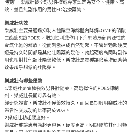
時刻”，樂威壯被全球男性權威專家認定為安全、健康、高
效，並且無副作用的男性ED治療藥物。
樂威壯功效
樂威壯主要是通過抑制人體陰莖海綿體內降解cGMP的磷酸
二酯酶5型(PDE5)，增加性刺激作用下海綿體局部內源性的
壹氧化氮的釋放，從而刺激達成自然勃起，不管是勃起硬度
還是持久時間都是其他壯陽藥的幾倍，勃起硬度高同時副作
用也相對其他類壯陽藥較低，樂威壯是壹種讓陰莖增硬助勃
效果超乎想像的壯陽藥。
樂威壯有哪些優勢
1.樂威壯是壹種強效男性壯陽藥、高選擇性的PDE5抑制
劑，樂威壯長期可靠有效。
經研究證實，樂威壯不僅藥效持久，而且長期服用樂威壯的
患者性交成功的比率高於90%。
2.樂威壯勃起硬度好。
樂威壯能讓患者勃起更容易，硬度更高，明顯優於其他同類