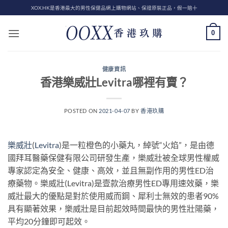
Skip
XOX.HK是香港最大的男性保健品網上購物網站、保證原裝正品，假一賠十
to
content
0
健康資訊
香港樂威壯Levitra哪裡有賣？
POSTED ON
2021-04-07
BY
香港玖購
樂威壯
(
Levitra
)是一粒橙色的小藥丸，綽號“火焰”，是由德
國拜耳醫藥保健有限公司研發生產，樂威壯被全球男性權威
專家認定為安全、健康、高效，並且無副作用的男性ED治
療藥物。樂威壯(Levitra)是壹款治療男性ED專用速效藥，樂
威壯最大的優點是對於使用威而鋼、犀利士無效的患者90%
具有顯著效果，樂威壯是目前起效時間最快的男性壯陽藥，
平均20分鐘即可起效。