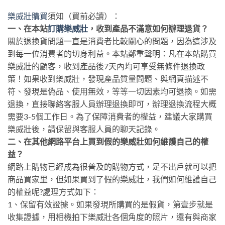
樂威壯購買
須知（買前必讀）：
一、在本站
訂購樂威壯
，收到產品不滿意如何辦理退貨？
關於退換貨問題一直是消費者比較關心的問題，因為這涉及
到每一位消費者的切身利益。本站鄭重聲明：凡在本站購買
樂威壯的顧客，收到產品後7天內均可享受無條件退換政
策！如果收到樂威壯，發現產品質量問題、與網頁描述不
符、發現是偽品、使用無效，等等一切因素均可退換。如需
退換，直接聯絡客服人員辦理退換即可，辦理退換流程大概
需要3-5個工作日。為了保障消費者的權益，建議大家購買
樂威壯後，請保留與客服人員的聊天記錄。
二、在其他網路平台上買到假的樂威壯如何維護自己的權
益？
網路上購物已經成為很普及的購物方式，足不出戶就可以把
商品買家里，但如果買到了假的樂威壯，我們如何維護自己
的權益呢?處理方式如下：
1、保留有效證據。如果發現所購買的是假貨，第壹步就是
收集證據，用相機拍下樂威壯各個角度的照片，還有與商家