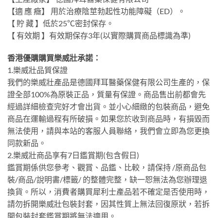
【適 應 癥】 用於治療陰莖勃起性功能障礙（ED）。
【 貯 藏 】低於25℃密封保存。
【 有效期 】有效期保存3年(以實際購買商品標識為準)
香港優購購買樂威壯承諾：
1.樂威壯品質保證
我們的樂威壯產品是德國拜耳醫藥保健有限公司生產的，保
證全部100%為原裝正品，質量有保證。商品售出前都會先
經過詳細檢查完好才會出貨。並小心細緻的包裝商品，避免
商品在運輸過程有所破損。如果您於收到商品時，有損毀而
無法使用，請與本站的客服人員聯絡，我們會立即為您更換
同款新品。
2.樂威壯商品享有7日鑑賞期(包含假日)
鑑賞期係供您參考、觀賞、品鑑、比較，請保持 /原商品包
裝/商品/說明書/標籤/ 的整體完整，缺一恕無法為您辦理退
換貨。所以，消費者購買犀利士產品若不確定是否使用時，
請勿拆開樂威壯包裝封套，因其性質上無法回復原狀，若拆
開包裝封套鑑賞期將無法適用。