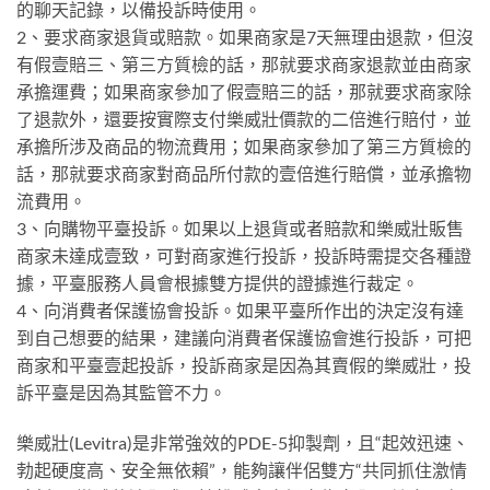
的聊天記錄，以備投訴時使用。
2、要求商家退貨或賠款。如果商家是7天無理由退款，但沒
有假壹賠三、第三方質檢的話，那就要求商家退款並由商家
承擔運費；如果商家參加了假壹賠三的話，那就要求商家除
了退款外，還要按實際支付樂威壯價款的二倍進行賠付，並
承擔所涉及商品的物流費用；如果商家參加了第三方質檢的
話，那就要求商家對商品所付款的壹倍進行賠償，並承擔物
流費用。
3、向購物平臺投訴。如果以上退貨或者賠款和樂威壯販售
商家未達成壹致，可對商家進行投訴，投訴時需提交各種證
據，平臺服務人員會根據雙方提供的證據進行裁定。
4、向消費者保護協會投訴。如果平臺所作出的決定沒有達
到自己想要的結果，建議向消費者保護協會進行投訴，可把
商家和平臺壹起投訴，投訴商家是因為其賣假的樂威壯，投
訴平臺是因為其監管不力。
樂威壯(Levitra)是非常強效的PDE-5抑製劑，且“起效迅速、
勃起硬度高、安全無依賴”，能夠讓伴侶雙方“共同抓住激情