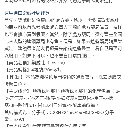
量調整。透析患者的伐地那非藥代動力學研究尚未進行。
原裝進口樂威壯哪裡買
首先，樂威壯是治療ED的處方藥，所以，需要購買樂威壯
的朋友可以首先考慮拿處方單去正規的處方藥局購買，這樣
也不會擔心買到假藥。當然，除了處方藥局，還有壹些全國
比較大型的連鎖藥局也有售。但是，如果去這些藥局購買樂
威壯，建議患者朋友們還是先諮詢這些醫生，看自己是否可
以服用，如果不可以，也不要盲目購買服用。
【商品名稱】樂威壯（Levitra）
【藥品規格】4粒裝/20mg/片
【 性 狀 】 本品為淺橙色至暗橙色的薄膜衣片，除去薄膜衣
後顯白色。
【主要成分】 鹽酸伐地那非 鹽酸伐地那非的化學名為 ：2-
[2-乙氧基-5-(4-乙基-哌嗪-1-磺胺基)-苯基]-5-甲基-7-丙
基-3H-咪唑[5,1-f]-[1,2,4]三聯氮-4-酮單鹽酸鹽。
其結構式為：分子式：C23H32N6O4S?HCl?3H2O 分子
量：579.1
【生產廠家】 德國拜耳醫藥保健有限公司