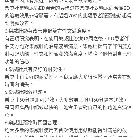
產品。因此有接近半數的患者最喜歡樂威壯。
樂威壯是糖尿病ED患者的最佳選擇樂威壯對糖尿病合並ED
的治療效果非常顯著，有超過70%的此類患者服藥後勃起得
到明顯改善。
3.樂威壯顯著改善伴侶雙方性交滿意度。
有壹項研究表明，在使用樂威壯治療12周之後，ED患者伴
侶雙方均對樂威壯的治療感到滿意，樂威壯提高了伴侶雙方
對勃起功能、性交和性高潮的滿意度，增強了他們對自己性
功能的信心。
4.樂威壯具有良好的耐受性。
樂威壯有良好的耐受性，不良反應大多很輕微，通常會在短
時間內消失。
5.樂威壯起效迅速。
樂威壯60分鐘即可起效，大多數男士服用50分鐘內起效，
是同類產品中起效最快的，能令患者對自己的性功能充滿信
心。
6.樂威壯藥物時間窗合理
絕大多數的樂威壯使用者首次使用用藥就能得到滿意的效