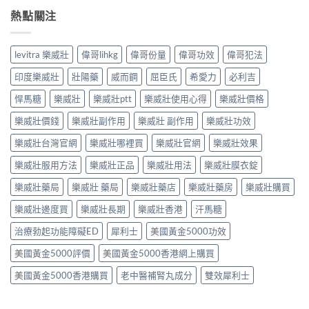
熱點關注
levitra 樂威壯
偉哥lihkg
偉哥份量
偉哥功效
偉哥犯法
印度樂威壯
壯陽藥
威而鋼
屈臣氏
希愛力
必利吉
悍馬糖
樂威壯
樂威壯ptt
樂威壯使用心得
樂威壯價格
樂威壯價錢
樂威壯副作用
樂威壯 副作用
樂威壯功效
樂威壯台灣官網
樂威壯哪裡買
樂威壯官網
樂威壯效果
樂威壯服用方法
樂威壯正品
樂威壯用法
樂威壯膜衣錠
樂威壯藥局
樂威壯 藥局
樂威壯藥店
樂威壯藥房
樂威壯購買
樂威壯邊度買
樂威壯長期
樂威壯香港
汗馬糖
治療勃起功能障礙ED
犀利士
美國黃金5000功效
美國黃金5000評價
美國黃金5000香港網上購買
美國黃金5000香港購買
老中醫補腎丸成分
雙效犀利士