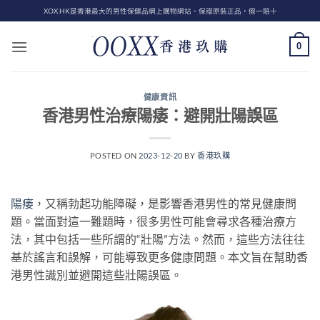
Skip
XOX.HK是香港最大的男性保健品網上購物網站、保證原裝正品，假一賠十
to
content
0
健康資訊
香港男性治療陽痿：避開壯陽誤區
POSTED ON
2023-12-20
BY
香港玖購
陽痿
，又稱勃起功能障礙，是影響香港男性的常見健康問
題。當面對這一難題時，很多男性可能會尋求各種治療方
法，其中包括一些所謂的“壯陽”方法。然而，這些方法往往
基於謠言和誤解，可能導致更多健康問題。本文旨在幫助香
港男性識別並避開這些壯陽誤區。