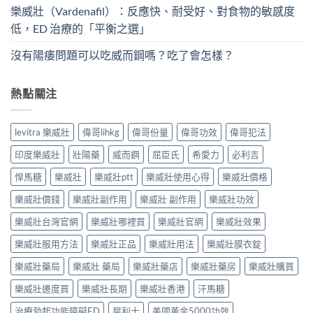
樂威壯（Vardenafil）：反應快、耐受好、對食物的敏感度
低，ED 治療的「平衡之選」
沒有陽痿問題可以吃威而鋼嗎？吃了會怎樣？
熱點關注
levitra 樂威壯
偉哥lihkg
偉哥份量
偉哥功效
偉哥犯法
印度樂威壯
壯陽藥
威而鋼
屈臣氏
希愛力
必利吉
悍馬糖
樂威壯
樂威壯ptt
樂威壯使用心得
樂威壯價格
樂威壯價錢
樂威壯副作用
樂威壯 副作用
樂威壯功效
樂威壯台灣官網
樂威壯哪裡買
樂威壯官網
樂威壯效果
樂威壯服用方法
樂威壯正品
樂威壯用法
樂威壯膜衣錠
樂威壯藥局
樂威壯 藥局
樂威壯藥店
樂威壯藥房
樂威壯購買
樂威壯邊度買
樂威壯長期
樂威壯香港
汗馬糖
治療勃起功能障礙ED
犀利士
美國黃金5000功效