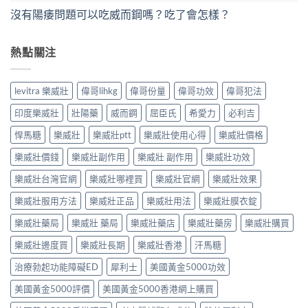
沒有陽痿問題可以吃威而鋼嗎？吃了會怎樣？
熱點關注
levitra 樂威壯
偉哥lihkg
偉哥份量
偉哥功效
偉哥犯法
印度樂威壯
壯陽藥
威而鋼
屈臣氏
希愛力
必利吉
悍馬糖
樂威壯
樂威壯ptt
樂威壯使用心得
樂威壯價格
樂威壯價錢
樂威壯副作用
樂威壯 副作用
樂威壯功效
樂威壯台灣官網
樂威壯哪裡買
樂威壯官網
樂威壯效果
樂威壯服用方法
樂威壯正品
樂威壯用法
樂威壯膜衣錠
樂威壯藥局
樂威壯 藥局
樂威壯藥店
樂威壯藥房
樂威壯購買
樂威壯邊度買
樂威壯長期
樂威壯香港
汗馬糖
治療勃起功能障礙ED
犀利士
美國黃金5000功效
美國黃金5000評價
美國黃金5000香港網上購買