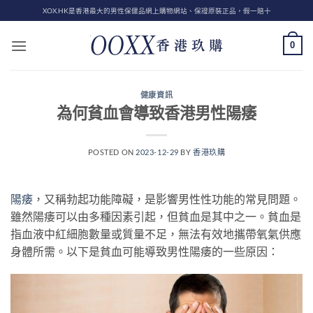
Skip
XOX.HK是香港最大的男性保健品網上購物網站、保證原裝正品，假一賠十
to
content
0
健康資訊
為何貧血會導致香港男性陽痿
POSTED ON
2023-12-29
BY
香港玖購
陽痿
，又稱勃起功能障礙，是影響男性性功能的常見問題。
雖然陽痿可以由多種因素引起，但貧血是其中之一。貧血是
指血液中紅細胞數量或質量不足，無法有效地攜帶氧氣供應
身體所需。以下是貧血可能導致男性陽痿的一些原因：