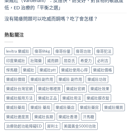
樂威壯（Vardenafil）：反應快、耐受好、對食物的敏感度
低，ED 治療的「平衡之選」
沒有陽痿問題可以吃威而鋼嗎？吃了會怎樣？
熱點關注
levitra 樂威壯
偉哥lihkg
偉哥份量
偉哥功效
偉哥犯法
印度樂威壯
壯陽藥
威而鋼
屈臣氏
希愛力
必利吉
悍馬糖
樂威壯
樂威壯ptt
樂威壯使用心得
樂威壯價格
樂威壯價錢
樂威壯副作用
樂威壯 副作用
樂威壯功效
樂威壯台灣官網
樂威壯哪裡買
樂威壯官網
樂威壯效果
樂威壯服用方法
樂威壯正品
樂威壯用法
樂威壯膜衣錠
樂威壯藥局
樂威壯 藥局
樂威壯藥店
樂威壯藥房
樂威壯購買
樂威壯邊度買
樂威壯長期
樂威壯香港
汗馬糖
治療勃起功能障礙ED
犀利士
美國黃金5000功效