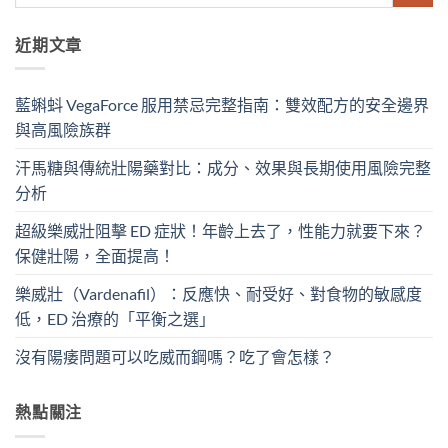
近期文章
藍蝌蚪 VegaForce 服用禁忌完整指南：雙效配方的安全邊界
與高風險族群
汗馬糖與傳統壯陽藥對比：成分、效果與長期使用風險完整
分析
超級樂威壯阻擊 ED 症狀！年齡上去了，性能力就要下來？
保健壯陽，全面提高！
樂威壯（Vardenafil）：反應快、耐受好、對食物的敏感度
低，ED 治療的「平衡之選」
沒有陽痿問題可以吃威而鋼嗎？吃了會怎樣？
熱點關注