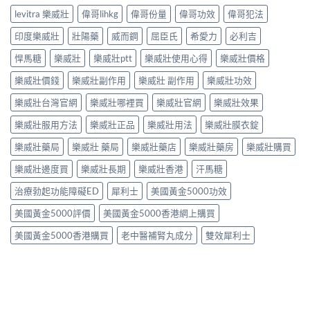
levitra 樂威壯
偉哥lihkg
偉哥份量
偉哥功效
偉哥犯法
印度樂威壯
壯陽藥
威而鋼
屈臣氏
希愛力
必利吉
悍馬糖
樂威壯
樂威壯ptt
樂威壯使用心得
樂威壯價格
樂威壯價錢
樂威壯副作用
樂威壯 副作用
樂威壯功效
樂威壯台灣官網
樂威壯哪裡買
樂威壯官網
樂威壯效果
樂威壯服用方法
樂威壯正品
樂威壯用法
樂威壯膜衣錠
樂威壯藥局
樂威壯 藥局
樂威壯藥店
樂威壯藥房
樂威壯購買
樂威壯邊度買
樂威壯長期
樂威壯香港
汗馬糖
治療勃起功能障礙ED
犀利士
美國黃金5000功效
美國黃金5000評價
美國黃金5000香港網上購買
美國黃金5000香港購買
老中醫補腎丸成分
雙效犀利士