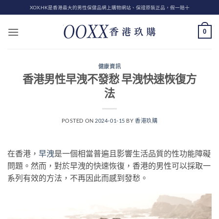
Skip
XOX.HK是香港最大的男性保健品網上購物網站、保證原裝正品，假一賠十
to
content
0
健康資訊
香港男性早洩不發愁 早洩快速恢復方
法
POSTED ON
2024-01-15
BY
香港玖購
在香港，
早洩
是一個相當普遍且影響生活品質的性功能障礙
問題。然而，對於早洩的快速恢復，香港的男性可以採取一
系列有效的方法，不再因此而感到發愁。