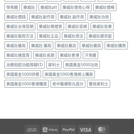
悍馬糖
樂威壯
樂威壯ptt
樂威壯使用心得
樂威壯價格
樂威壯價錢
樂威壯副作用
樂威壯 副作用
樂威壯功效
樂威壯台灣官網
樂威壯哪裡買
樂威壯官網
樂威壯效果
樂威壯服用方法
樂威壯正品
樂威壯用法
樂威壯膜衣錠
樂威壯藥局
樂威壯 藥局
樂威壯藥店
樂威壯藥房
樂威壯購買
樂威壯邊度買
樂威壯長期
樂威壯香港
汗馬糖
治療勃起功能障礙ED
犀利士
美國黃金5000功效
美國黃金5000評價
美國黃金5000香港網上購買
美國黃金5000香港購買
老中醫補腎丸成分
雙效犀利士
Cash
Alipay
PayPal
Visa
MasterCard