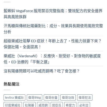
藍蝌蚪 VegaForce 服用禁忌完整指南：雙效配方的安全邊界
與高風險族群
汗馬糖與傳統壯陽藥對比：成分、效果與長期使用風險完整
分析
超級樂威壯阻擊 ED 症狀！年齡上去了，性能力就要下來？
保健壯陽，全面提高！
樂威壯（Vardenafil）：反應快、耐受好、對食物的敏感度
低，ED 治療的「平衡之選」
沒有陽痿問題可以吃威而鋼嗎？吃了會怎樣？
熱點關注
levitra 樂威壯
偉哥lihkg
偉哥份量
偉哥功效
偉哥犯法
印度樂威壯
壯陽藥
威而鋼
屈臣氏
希愛力
必利吉