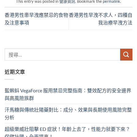
This entry was posted in
健康資訊
. Bookmark the
permalink
.
香港男性患早洩應禁忌的食物
香港男性早洩不求人，四種自
及注意事項
我治療早洩方法
近期文章
藍蝌蚪 VegaForce 服用禁忌完整指南：雙效配方的安全邊界
與高風險族群
汗馬糖與傳統壯陽藥對比：成分、效果與長期使用風險完整
分析
超級樂威壯阻擊 ED 症狀！年齡上去了，性能力就要下來？
保健壯陽，全面提高！