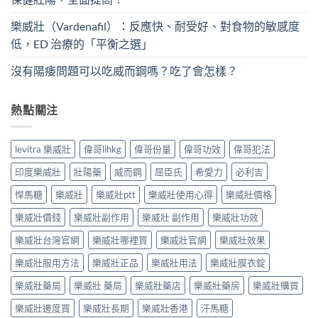
樂威壯（Vardenafil）：反應快、耐受好、對食物的敏感度
低，ED 治療的「平衡之選」
沒有陽痿問題可以吃威而鋼嗎？吃了會怎樣？
熱點關注
levitra 樂威壯
偉哥lihkg
偉哥份量
偉哥功效
偉哥犯法
印度樂威壯
壯陽藥
威而鋼
屈臣氏
希愛力
必利吉
悍馬糖
樂威壯
樂威壯ptt
樂威壯使用心得
樂威壯價格
樂威壯價錢
樂威壯副作用
樂威壯 副作用
樂威壯功效
樂威壯台灣官網
樂威壯哪裡買
樂威壯官網
樂威壯效果
樂威壯服用方法
樂威壯正品
樂威壯用法
樂威壯膜衣錠
樂威壯藥局
樂威壯 藥局
樂威壯藥店
樂威壯藥房
樂威壯購買
樂威壯邊度買
樂威壯長期
樂威壯香港
汗馬糖