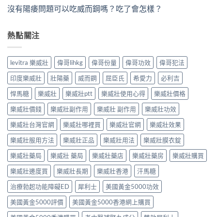
沒有陽痿問題可以吃威而鋼嗎？吃了會怎樣？
熱點關注
levitra 樂威壯
偉哥lihkg
偉哥份量
偉哥功效
偉哥犯法
印度樂威壯
壯陽藥
威而鋼
屈臣氏
希愛力
必利吉
悍馬糖
樂威壯
樂威壯ptt
樂威壯使用心得
樂威壯價格
樂威壯價錢
樂威壯副作用
樂威壯 副作用
樂威壯功效
樂威壯台灣官網
樂威壯哪裡買
樂威壯官網
樂威壯效果
樂威壯服用方法
樂威壯正品
樂威壯用法
樂威壯膜衣錠
樂威壯藥局
樂威壯 藥局
樂威壯藥店
樂威壯藥房
樂威壯購買
樂威壯邊度買
樂威壯長期
樂威壯香港
汗馬糖
治療勃起功能障礙ED
犀利士
美國黃金5000功效
美國黃金5000評價
美國黃金5000香港網上購買