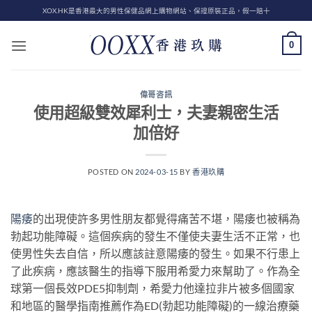
Skip
XOX.HK是香港最大的男性保健品網上購物網站、保證原裝正品，假一賠十
to
content
0
偉哥咨訊
使用超級雙效犀利士，夫妻親密生活
加倍好
POSTED ON
2024-03-15
BY
香港玖購
陽痿
的出現使許多男性朋友都覺得痛苦不堪，陽痿也被稱為
勃起功能障礙。這個疾病的發生不僅使夫妻生活不正常，也
使男性失去自信，所以應該註意陽痿的發生。如果不行患上
了此疾病，應該醫生的指導下服用希愛力來幫助了。作為全
球第一個長效PDE5抑制劑，希愛力他達拉非片被多個國家
和地區的醫學指南推薦作為ED(勃起功能障礙)的一線治療藥