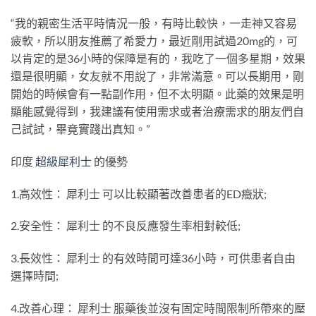
“我的親密生活平時情況一般，有時比較快，一走神又容易
疲軟，所以朋友推薦了希愛力，最近剛用試過20mg的，可
以肯定的是36小時的保障是有的，我吃了一個多星期，效果
還是很明顯，女友就不用說了，非常滿意。可以長期用，剛
開始的時候會有一點副作用，但不太明顯。此藥的效果是明
顯能感覺得到，我建議有使用需求或者治療需求的朋友們自
己試試，畢竟實踐出真知。”
印度
超級犀利士
的優勢
1.高效性： 犀利士 可以比較顯著改善患者的ED癥狀;
2.安全性： 犀利士 的不良反應發生率相對較低;
3.長效性： 犀利士 的有效時間可達36小時，可供患者自由
選擇時間;
4.改善心理： 犀利士 服藥後並沒有固定時間限制所帶來的壓