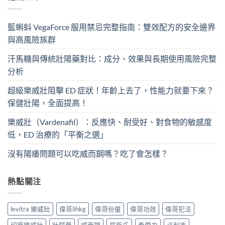
藍蝌蚪 VegaForce 服用禁忌完整指南：雙效配方的安全邊界
與高風險族群
汗馬糖與傳統壯陽藥對比：成分、效果與長期使用風險完整
分析
超級樂威壯阻擊 ED 症狀！年齡上去了，性能力就要下來？
保健壯陽，全面提高！
樂威壯（Vardenafil）：反應快、耐受好、對食物的敏感度
低，ED 治療的「平衡之選」
沒有陽痿問題可以吃威而鋼嗎？吃了會怎樣？
熱點關注
levitra 樂威壯
偉哥lihkg
偉哥份量
偉哥功效
偉哥犯法