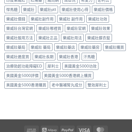
印度樂威壯
壯陽藥
威而鋼
屈臣氏
希愛力
必利吉
悍馬糖
樂威壯
樂威壯ptt
樂威壯使用心得
樂威壯價格
樂威壯價錢
樂威壯副作用
樂威壯 副作用
樂威壯功效
樂威壯台灣官網
樂威壯哪裡買
樂威壯官網
樂威壯效果
樂威壯服用方法
樂威壯正品
樂威壯用法
樂威壯膜衣錠
樂威壯藥局
樂威壯 藥局
樂威壯藥店
樂威壯藥房
樂威壯購買
樂威壯邊度買
樂威壯長期
樂威壯香港
汗馬糖
治療勃起功能障礙ED
犀利士
美國黃金5000功效
美國黃金5000評價
美國黃金5000香港網上購買
美國黃金5000香港購買
老中醫補腎丸成分
雙效犀利士
Cash
Alipay
PayPal
Visa
MasterCard