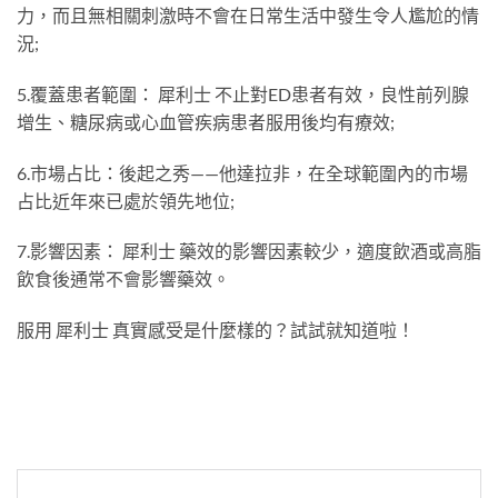
力，而且無相關刺激時不會在日常生活中發生令人尷尬的情
況;
5.覆蓋患者範圍： 犀利士 不止對ED患者有效，良性前列腺
增生、糖尿病或心血管疾病患者服用後均有療效;
6.市場占比：後起之秀——他達拉非，在全球範圍內的市場
占比近年來已處於領先地位;
7.影響因素： 犀利士 藥效的影響因素較少，適度飲酒或高脂
飲食後通常不會影響藥效。
服用 犀利士 真實感受是什麼樣的？試試就知道啦！