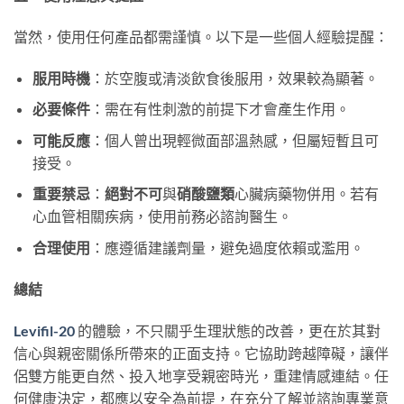
當然，使用任何產品都需謹慎。以下是一些個人經驗提醒：
服用時機
：於空腹或清淡飲食後服用，效果較為顯著。
必要條件
：需在有性刺激的前提下才會產生作用。
可能反應
：個人曾出現輕微面部溫熱感，但屬短暫且可
接受。
重要禁忌
：
絕對不可
與
硝酸鹽類
心臟病藥物併用。若有
心血管相關疾病，使用前務必諮詢醫生。
合理使用
：應遵循建議劑量，避免過度依賴或濫用。
總結
Levifil-20
的體驗，不只關乎生理狀態的改善，更在於其對
信心與親密關係所帶來的正面支持。它協助跨越障礙，讓伴
侶雙方能更自然、投入地享受親密時光，重建情感連結。任
何健康決定，都應以安全為前提，在充分了解並諮詢專業意