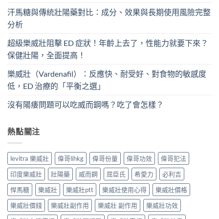
汗馬糖與傳統壯陽藥對比：成分、效果與長期使用風險完整
分析
超級樂威壯阻擊 ED 症狀！年齡上去了，性能力就要下來？
保健壯陽，全面提高！
樂威壯（Vardenafil）：反應快、耐受好、對食物的敏感度
低，ED 治療的「平衡之選」
沒有陽痿問題可以吃威而鋼嗎？吃了會怎樣？
熱點關注
levitra 樂威壯
偉哥lihkg
偉哥份量
偉哥功效
偉哥犯法
印度樂威壯
壯陽藥
威而鋼
屈臣氏
希愛力
必利吉
悍馬糖
樂威壯
樂威壯ptt
樂威壯使用心得
樂威壯價格
樂威壯價錢
樂威壯副作用
樂威壯 副作用
樂威壯功效