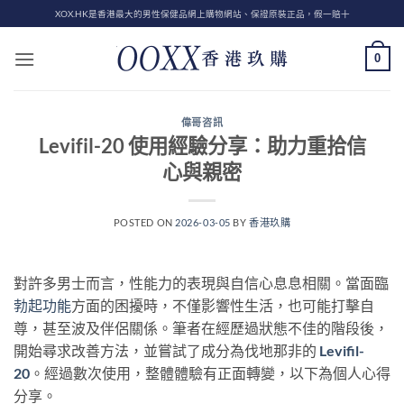
Skip
XOX.HK是香港最大的男性保健品網上購物網站、保證原裝正品，假一賠十
to
content
0
偉哥咨訊
Levifil-20 使用經驗分享：助力重拾信
心與親密
POSTED ON
2026-03-05
BY
香港玖購
對許多男士而言，性能力的表現與自信心息息相關。當面臨
勃起功能
方面的困擾時，不僅影響性生活，也可能打擊自
尊，甚至波及伴侶關係。筆者在經歷過狀態不佳的階段後，
開始尋求改善方法，並嘗試了成分為伐地那非的
Levifil-
20
。經過數次使用，整體體驗有正面轉變，以下為個人心得
分享。