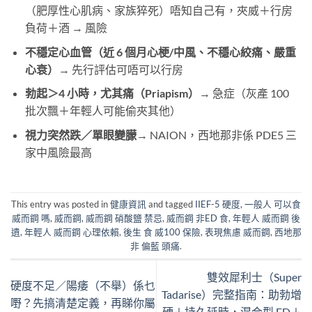
（肥厚性心肌病、家族猝死）唔知自己有，夾威＋行房
負荷＋酒 → 風險
不穩定心血管（近 6 個月心梗/中風、不穩心絞痛、嚴重
心衰）
→ 先行評估可唔可以行房
勃起＞4 小時，尤其痛（Priapism）
→ 急症（灰產 100
批次飄＋年輕人可能偷夾其他）
視力突然跌／單眼變朦
→ NAION，西地那非係 PDE5 三
家中風險最高
This entry was posted in
健康資訊
and tagged
IIEF-5 硬度
,
一般人 可以食
威而鋼 嗎
,
威而鋼
,
威而鋼 硝酸鹽 禁忌
,
威而鋼 非ED 食
,
年輕人 威而鋼 後
遺
,
年輕人 威而鋼 心理依賴
,
後生 食 威100 保險
,
表現焦慮 威而鋼
,
西地那
非 偏藍 頭痛
.
雙效犀利士（Super
硬度不足／陽痿（不舉）係乜
Tadarise）完整指南：助勃增
嘢？先搞清楚定義，再睇你屬
硬＋持久延時，混合型 ED＋