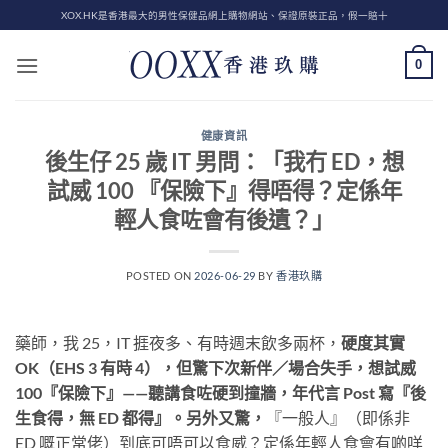
Skip
XOX.HK是香港最大的男性保健品網上購物網站、保證原裝正品，假一賠十
to
content
0
健康資訊
後生仔 25 歲 IT 男問：「我冇 ED，想
試威 100 『保險下』得唔得？定係年
輕人食咗會有後遺？」
POSTED ON
2026-06-29
BY
香港玖購
藥師，我 25，IT 捱夜多、有時週末飲多兩杯，
硬度其實
OK（EHS 3 有時 4），但驚下次新伴／場合失手，想試威
100『保險下』——聽講食咗硬到撞牆，年代言 Post 寫『後
生食得，無 ED 都得』。另外又驚，
『一般人』（即係非
ED 嘅正常佬）到底可唔可以食威？定係年輕人食會有啲咩