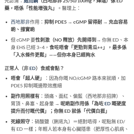
先認清：
威而鋼
（西地那非 25/50/100mg，輝瑞）係 ED
藥，唔係「性能增強丸」
。醫理上：
西地那非
作用：
抑制 PDE5 → cGMP 留得耐 → 充血容易
啲、撐實啲
但 cGMP 要
性刺激（NO 釋放）先開得到
→ 你無 ED、本
身 EHS 已經 3–4，
食咗唔會「更勁到青瓜++」，最多係
「入水條件更鬆」——但你本身已經夠水
正常人（非
ED
）食威會點？
唔會「超人硬」
：因為你嘅 NO/cGMP 路本來就順，加
PDE5 抑制嘅邊際效應細
副作用照樣有
：頭痛、面紅、偏藍（西地那非招牌）、
胃頂、鼻塞、起身暈 →
呢啲副作用係「為咗
ED
嘅硬度
提升而付嘅代價」；你無 ED 就係「代價白捱」
死線照守
：硝酸鹽（脷底丸）＝絕對唔得，呢點無 ED/
有 ED 一樣；年輕人若本身有心臟隱患（肥厚性心肌病、