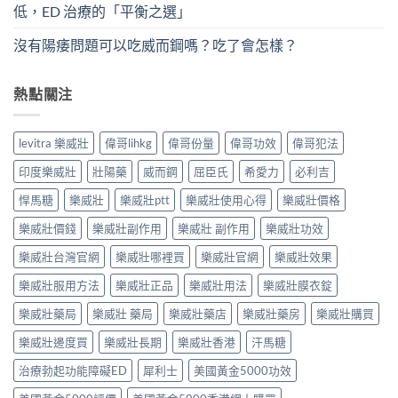
低，ED 治療的「平衡之選」
沒有陽痿問題可以吃威而鋼嗎？吃了會怎樣？
熱點關注
levitra 樂威壯
偉哥lihkg
偉哥份量
偉哥功效
偉哥犯法
印度樂威壯
壯陽藥
威而鋼
屈臣氏
希愛力
必利吉
悍馬糖
樂威壯
樂威壯ptt
樂威壯使用心得
樂威壯價格
樂威壯價錢
樂威壯副作用
樂威壯 副作用
樂威壯功效
樂威壯台灣官網
樂威壯哪裡買
樂威壯官網
樂威壯效果
樂威壯服用方法
樂威壯正品
樂威壯用法
樂威壯膜衣錠
樂威壯藥局
樂威壯 藥局
樂威壯藥店
樂威壯藥房
樂威壯購買
樂威壯邊度買
樂威壯長期
樂威壯香港
汗馬糖
治療勃起功能障礙ED
犀利士
美國黃金5000功效