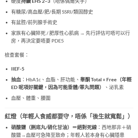
硬度
持續 EHS 2–3
（唔係偶爾失手）
有糖尿/高血壓/肥/長期 SSRI/類固醇史
有盆腔/前列腺手術史
家族有心臟猝死 / 肥厚性心肌病 → 先行評估可唔可以行
房，再決定要唔要 PDE5
檢查套餐：
IIEF-5
抽血
：HbA1c、血脂、肝功能、
睾酮 Total + Free（年輕
ED 呢項好關鍵，因為可能垂體/睪丸問題）
、泌乳素
血壓、體重、腰圍
紅燈（年輕人食威都要守，唔係「後生就寬鬆」）
硝酸鹽（脷底丸/硝化甘油）＝絕對死線
：西地那非＋硝
酸鹽→血壓可急降至致命；年輕人若本身有心臟隱患