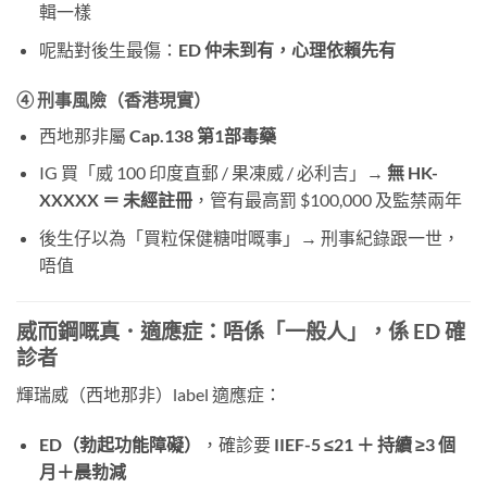
輯一樣
呢點對後生最傷：
ED 仲未到有，心理依賴先有
④ 刑事風險（香港現實）
西地那非屬
Cap.138 第1部毒藥
IG 買「威 100 印度直郵 / 果凍威 / 必利吉」→
無 HK-
XXXXX ＝ 未經註冊
，管有最高罰 $100,000 及監禁兩年
後生仔以為「買粒保健糖咁嘅事」→ 刑事紀錄跟一世，
唔值
威而鋼嘅真．適應症：唔係「一般人」，係 ED 確
診者
輝瑞威（西地那非）label 適應症：
ED（勃起功能障礙）
，確診要
IIEF-5 ≤21 ＋ 持續 ≥3 個
月＋晨勃減