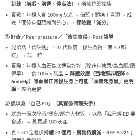
訓練（前戲、溝通、停走法）
，唔係粒藥搞掂
實戰：年輕人食 100mg 灰產 → 偏藍＋頭痛＋胃頂 → 成
晚「硬係有但頭痛到分心」，
保險變「減分」
② 好奇／Peer pressure／「後生食得」Post 誤導
兄弟話「食咗勁」、IG 代理寫「後生食得，無 ED 都
得」→ 試一粒
實際：年輕人血管基底通常好好（除非有糖尿/高血壓/肥
得早），食 100mg 灰產 →
降壓效應（西地那非輕降 4–
6mmHg）喺血壓正常後生身上可能「頭暈起身黑」更明
顯
，夾酒更狼
③ 誤以為「自己 ED」（其實係偶爾失手）
試過一兩次醉酒/捱夜/壓力大軟返 → 以為「我已經 ED 要
食威」→ 亂買威 100 灰產
真．ED 定義係
持續 ≥3 個月、晨勃持續減、IIEF-5 ≤21
；