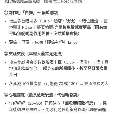
呢段係呢篇最該寫嘅，因為代理 Post 唔會講：
① 副作用「白捱」＋ 偏藍嚇親
後生多數暗場多（Club、酒店、晚晚）、暗位開燈 → 西
地那非 PDE6 干擾嘅偏藍/光暈
後生敏感度更高（因為你
平時無呢啲副作用經驗，突然藍暈會慌）
頭痛＋胃頂 → 成晚「硬係有但冇 Enjoy」
② 夾酒夾夜（年輕人最常見死法）
後生食威場合多數
飲咗酒＋夜
（Club → 酒店）→ 酒＋西
地那非降壓加倍 →
起身去廁所黑矇仆、甚至翌日頭痛暈
半日
灰產威 100 批次飄（可能得 70 或 130）→ 夾酒風險更大
③ 心理錨定（最長遠嘅後遺，代理唔會講）
年紀輕輕（25–30）已經建立
「無粒藥唔敢行房」
​ → 幾
年後想甩都甩唔到，同必利勁長期篇寫過嘅心理依賴邏