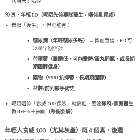
偶爾失手唔算
④ 真．年輕 ED（呢類先係要睇醫生，唔係亂買威）
看似「後生」，但可能有：
糖尿病（年輕糖尿多咗）
​ → 微血管傷，ED 可
以是早期信號
荷爾蒙（睾酮低，可能垂體/睪丸問題，或長期
類固醇健身）
藥物（SSRI 抗抑鬱、長期類固醇）
盆腔/前列腺手術史
呢類唔係「食威 100 保險」就搞掂，要
泌尿科/家庭醫生
做 IIEF-5＋抽血（睾酮要驗）
年輕人食威 100（尤其灰產）嘅 4 個真．後遺