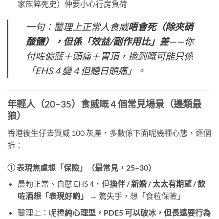
家族猝死史）仲要小心行房負荷
一句：醫理上正常人食威
唔會死（除夾硝
酸鹽），但係「效益/副作用比」差
——你
付咗偏藍＋頭痛＋胃頂，換到嘅可能只係
「EHS 4 變 4 但聽日頭痛」。
年輕人（20–35）食威嘅 4 個常見場景（邊類最
狼）
香港後生仔去買威 100 灰產，多數係下面呢幾種心態，逐個
拆：
① 表現焦慮想「保險」（最常見，25–30）
晨勃正常、自慰 EHS 4，但
換伴 / 新婚 / 太太有期望 / 飲
咗酒想「表現好啲」
​ → 驚失手，想「食粒保險」
醫理上：呢種
純心理型，PDE5 可以破冰，但長遠要行為