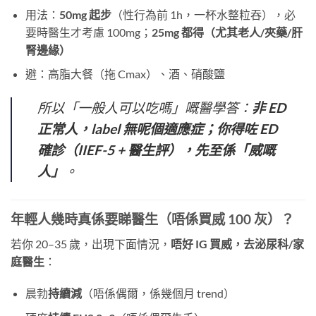
用法：
50mg 起步
（性行為前 1h，一杯水整粒吞），必
要時醫生才考慮 100mg；
25mg 都得（尤其老人/夾藥/肝
腎邊緣）
避：高脂大餐（拖 Cmax）、酒、硝酸鹽
所以「一般人可以吃嗎」嘅醫學答：
非 ED
正常人，label 無呢個適應症；你得咗 ED
確診（IIEF-5 + 醫生評），先至係「威嘅
人」
。
年輕人幾時真係要睇醫生（唔係買威 100 灰）？
若你 20–35 歲，出現下面情況，
唔好 IG 買威，去泌尿科/家
庭醫生
：
晨勃
持續減
（唔係偶爾，係幾個月 trend）