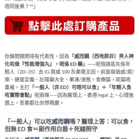
唔同後果？**」
你條問題問得有代表性，因為
「威而鋼（西地那非）畀人神
化咗做『性能增強丸』，唔係 ED 藥」
——呢個誤區先係年
輕人（20–35）去 IG 買威 100 灰產嘅主因。前面寫過威/犀/
樂、硬度定義、壯陽藥大全、果凍/液態、食療篇，呢篇唔
重複，主打
「一般人（非 ED）可唔可以食」＋「年輕人食
咗實際會點」
呢兩條——因為醫理上、香港 legal 上、心理後
遺上，答案都比你想嘅嚴。
「一般人」可以吃
威而鋼
嗎？醫理上答：可以食，
但無 ED 食＝副作用白捱＋死線照守