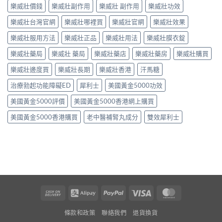
樂威壯價錢
樂威壯副作用
樂威壯 副作用
樂威壯功效
樂威壯台灣官網
樂威壯哪裡買
樂威壯官網
樂威壯效果
樂威壯服用方法
樂威壯正品
樂威壯用法
樂威壯膜衣錠
樂威壯藥局
樂威壯 藥局
樂威壯藥店
樂威壯藥房
樂威壯購買
樂威壯邊度買
樂威壯長期
樂威壯香港
汗馬糖
治療勃起功能障礙ED
犀利士
美國黃金5000功效
美國黃金5000評價
美國黃金5000香港網上購買
美國黃金5000香港購買
老中醫補腎丸成分
雙效犀利士
Cash
Alipay
PayPal
Visa
MasterCard
On
條款和政策
聯絡我們
退貨換貨
Delivery