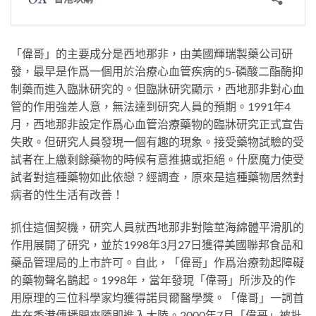
「偉哥」的主要成分是西地那非，由美國輝瑞製藥公司研
發，最早是作爲一個用於治療心血管疾病的5-磷酸二酯酶抑
制藥而進入臨牀研究的。但臨牀研究顯示，西地那非對心血
管的作用強差人意，無法達到研究人員的預期。1991年4
月，西地那非設定作爲心血管治療藥物的臨牀研究正式宣告
失敗。但研究人員發現一個有趣的現象。接受藥物試驗的受
試者在上繳剩餘藥物的時候有意推搪或拒絕。什麼魔力使受
試者對這種藥物如此依戀？經調查，原來是這種藥物居然對
病者的性生活有改善！
抓住這個契機，研究人員就西地那非對陰莖海綿體平滑肌的
作用展開了研究，並於1998年3月27日獲得美國聯邦食品和
藥品管理局的上市許可。自此，「偉哥」作爲治療勃起障礙
的藥物聲名鵲起。1998年，當年發現「偉哥」所涉及的作
用原理的三位科學家均獲得諾貝爾醫學獎。「偉哥」一詞首
先在香港傳播開來隨即進入大陸。2000年7月「偉哥」被批