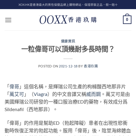
Skip
XOX.HK是香港最大的男性保健品網上購物網站、保證原裝正品，假一賠十
to
content
0
健康資訊
一粒偉哥可以頂幾耐多長時間？
POSTED ON
2021-12-18
BY
香港玖購
「
偉哥
」這個名稱，是輝瑞公司生產的枸櫞酸西地那非片
「
萬艾可
」（
Viagra
）的中文音譯又稱
威而鋼
。萬艾可是由
美國輝瑞公司研發的一種口服治療ED的藥物，有效成分爲
Sildenafil（西地那非）。
「偉哥」的作用是幫助ED（勃起障礙）患者在出現性慾衝
動時恢復正常的勃起功能。服用「偉哥」後，陰莖海綿體血