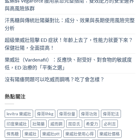
藍蝌蚪 VegaForce 服用禁忌完整指南：雙效配方的安全邊界
與高風險族群
汗馬糖與傳統壯陽藥對比：成分、效果與長期使用風險完整
分析
超級樂威壯阻擊 ED 症狀！年齡上去了，性能力就要下來？
保健壯陽，全面提高！
樂威壯（Vardenafil）：反應快、耐受好、對食物的敏感度
低，ED 治療的「平衡之選」
沒有陽痿問題可以吃威而鋼嗎？吃了會怎樣？
熱點關注
levitra 樂威壯
偉哥lihkg
偉哥份量
偉哥功效
偉哥犯法
印度樂威壯
壯陽藥
威而鋼
屈臣氏
希愛力
必利吉
悍馬糖
樂威壯
樂威壯ptt
樂威壯使用心得
樂威壯價格