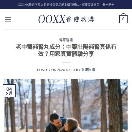
Skip
XOX.HK是香港最大的男性保健品網上購物網站、保證原裝正品，假一賠十
to
content
0
偉哥咨訊
老中醫補腎丸成分：中藥壯陽補腎真係有
效？用家真實體驗分享
POSTED ON
2026-06-04
BY
香港玖購
04
6 月