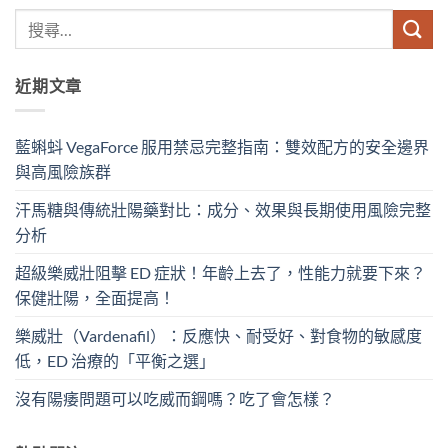
近期文章
藍蝌蚪 VegaForce 服用禁忌完整指南：雙效配方的安全邊界
與高風險族群
汗馬糖與傳統壯陽藥對比：成分、效果與長期使用風險完整
分析
超級樂威壯阻擊 ED 症狀！年齡上去了，性能力就要下來？
保健壯陽，全面提高！
樂威壯（Vardenafil）：反應快、耐受好、對食物的敏感度
低，ED 治療的「平衡之選」
沒有陽痿問題可以吃威而鋼嗎？吃了會怎樣？