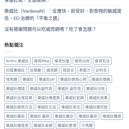
樂威壯（Vardenafil）：反應快、耐受好、對食物的敏感度
低，ED 治療的「平衡之選」
沒有陽痿問題可以吃威而鋼嗎？吃了會怎樣？
熱點關注
levitra 樂威壯
偉哥lihkg
偉哥份量
偉哥功效
偉哥犯法
印度樂威壯
壯陽藥
威而鋼
屈臣氏
希愛力
必利吉
悍馬糖
樂威壯
樂威壯ptt
樂威壯使用心得
樂威壯價格
樂威壯價錢
樂威壯副作用
樂威壯 副作用
樂威壯功效
樂威壯台灣官網
樂威壯哪裡買
樂威壯官網
樂威壯效果
樂威壯服用方法
樂威壯正品
樂威壯用法
樂威壯膜衣錠
樂威壯藥局
樂威壯 藥局
樂威壯藥店
樂威壯藥房
樂威壯購買
樂威壯邊度買
樂威壯長期
樂威壯香港
汗馬糖