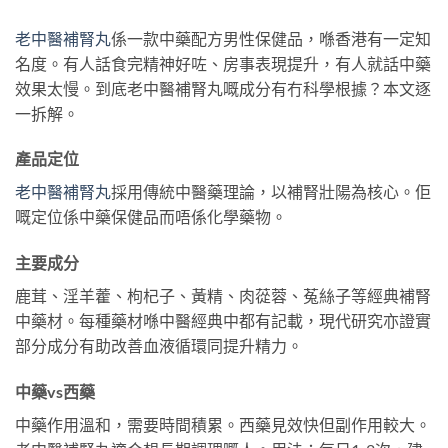
老中醫補腎丸
係一款中藥配方男性保健品，喺香港有一定知
名度。有人話食完精神好咗、房事表現提升，有人就話中藥
效果太慢。到底老中醫補腎丸嘅成分有冇科學根據？本文逐
一拆解。
產品定位
老中醫補腎丸
採用傳統中醫藥理論，以補腎壯陽為核心。佢
嘅定位係中藥保健品而唔係化學藥物。
主要成分
鹿茸、淫羊藿、枸杞子、黃精、肉蓯蓉、菟絲子等經典補腎
中藥材。每種藥材喺中醫經典中都有記載，現代研究亦證實
部分成分有助改善血液循環同提升精力。
中藥vs西藥
中藥作用溫和，需要時間積累。西藥見效快但副作用較大。