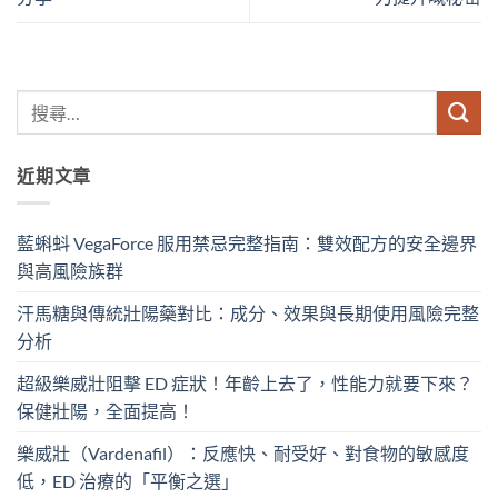
近期文章
藍蝌蚪 VegaForce 服用禁忌完整指南：雙效配方的安全邊界
與高風險族群
汗馬糖與傳統壯陽藥對比：成分、效果與長期使用風險完整
分析
超級樂威壯阻擊 ED 症狀！年齡上去了，性能力就要下來？
保健壯陽，全面提高！
樂威壯（Vardenafil）：反應快、耐受好、對食物的敏感度
低，ED 治療的「平衡之選」