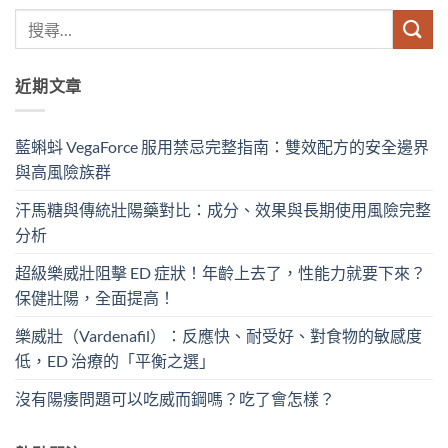
近期文章
藍蝌蚪 VegaForce 服用禁忌完整指南：雙效配方的安全邊界
與高風險族群
汗馬糖與傳統壯陽藥對比：成分、效果與長期使用風險完整
分析
超級樂威壯阻擊 ED 症狀！年齡上去了，性能力就要下來？
保健壯陽，全面提高！
樂威壯（Vardenafil）：反應快、耐受好、對食物的敏感度
低，ED 治療的「平衡之選」
沒有陽痿問題可以吃威而鋼嗎？吃了會怎樣？