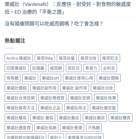
樂威壯（Vardenafil）：反應快、耐受好、對食物的敏感度
低，ED 治療的「平衡之選」
沒有陽痿問題可以吃威而鋼嗎？吃了會怎樣？
熱點關注
levitra 樂威壯
偉哥lihkg
偉哥份量
偉哥功效
偉哥犯法
印度樂威壯
壯陽藥
威而鋼
屈臣氏
希愛力
必利吉
悍馬糖
樂威壯
樂威壯ptt
樂威壯使用心得
樂威壯價格
樂威壯價錢
樂威壯副作用
樂威壯 副作用
樂威壯功效
樂威壯台灣官網
樂威壯哪裡買
樂威壯官網
樂威壯效果
樂威壯服用方法
樂威壯正品
樂威壯用法
樂威壯膜衣錠
樂威壯藥局
樂威壯 藥局
樂威壯藥店
樂威壯藥房
樂威壯購買
樂威壯邊度買
樂威壯長期
樂威壯香港
汗馬糖
治療勃起功能障礙ED
犀利士
美國黃金5000功效