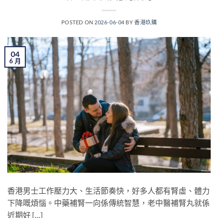
POSTED ON
2026-06-04
BY
香港玖購
04
6 月
香港男士工作壓力大、生活節奏快，好多人都有腎虛、體力
下降嘅煩惱。中藥補腎一向係傳統智慧，老中醫補腎丸就係
近期好 […]