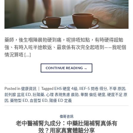
藥師，後生嗰陣晨勃硬到痛，呢排唔知點，有時硬得超勉
強、有時入咗半途軟返、最衰係有次完全起唔到——我呢個
情況算唔 […]
CONTINUE READING
→
Posted in
健康資訊
|
Tagged
EHS 硬度 4級
,
IIEF-5 問卷 得分
,
不舉 原因
,
前列腺 盆底 ED
,
壯陽藥
,
心理 表現焦慮 晨勃
,
睾酮 偏低 硬度
,
硬度不足 原
因
,
藥物型 ED
,
血管型 ED
,
陽痿 ED 定義
偉哥咨訊
老中醫補腎丸成分：中藥壯陽補腎真係有
效？用家真實體驗分享