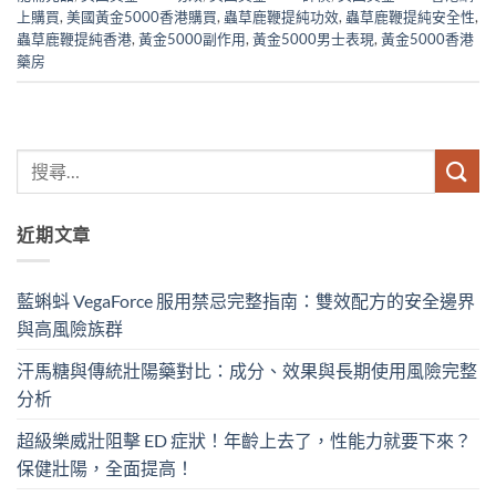
上購買
,
美國黃金5000香港購買
,
蟲草鹿鞭提純功效
,
蟲草鹿鞭提純安全性
,
蟲草鹿鞭提純香港
,
黃金5000副作用
,
黃金5000男士表現
,
黃金5000香港
藥房
近期文章
藍蝌蚪 VegaForce 服用禁忌完整指南：雙效配方的安全邊界
與高風險族群
汗馬糖與傳統壯陽藥對比：成分、效果與長期使用風險完整
分析
超級樂威壯阻擊 ED 症狀！年齡上去了，性能力就要下來？
保健壯陽，全面提高！