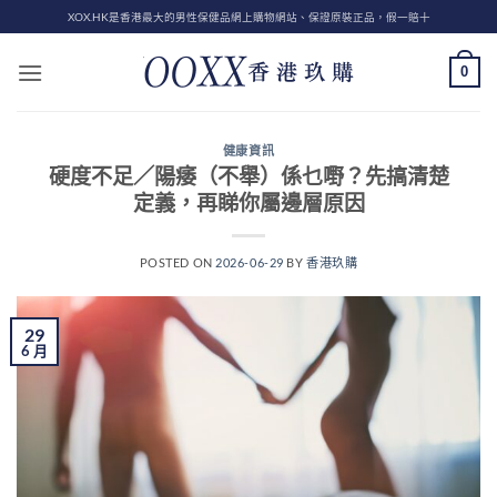
Skip
XOX.HK是香港最大的男性保健品網上購物網站、保證原裝正品，假一賠十
to
content
0
健康資訊
硬度不足／陽痿（不舉）係乜嘢？先搞清楚
定義，再睇你屬邊層原因
POSTED ON
2026-06-29
BY
香港玖購
29
6 月