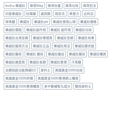
levitra 樂威壯
偉哥lihkg
偉哥份量
偉哥功效
偉哥犯法
印度樂威壯
壯陽藥
威而鋼
屈臣氏
希愛力
必利吉
悍馬糖
樂威壯
樂威壯ptt
樂威壯使用心得
樂威壯價格
樂威壯價錢
樂威壯副作用
樂威壯 副作用
樂威壯功效
樂威壯台灣官網
樂威壯哪裡買
樂威壯官網
樂威壯效果
樂威壯服用方法
樂威壯正品
樂威壯用法
樂威壯膜衣錠
樂威壯藥局
樂威壯 藥局
樂威壯藥店
樂威壯藥房
樂威壯購買
樂威壯邊度買
樂威壯長期
樂威壯香港
汗馬糖
治療勃起功能障礙ED
犀利士
美國黃金5000功效
美國黃金5000評價
美國黃金5000香港網上購買
美國黃金5000香港購買
老中醫補腎丸成分
雙效犀利士