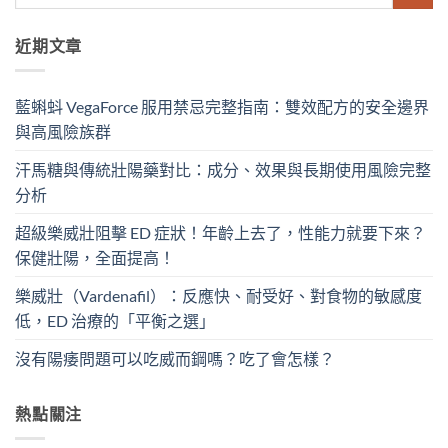
近期文章
藍蝌蚪 VegaForce 服用禁忌完整指南：雙效配方的安全邊界
與高風險族群
汗馬糖與傳統壯陽藥對比：成分、效果與長期使用風險完整
分析
超級樂威壯阻擊 ED 症狀！年齡上去了，性能力就要下來？
保健壯陽，全面提高！
樂威壯（Vardenafil）：反應快、耐受好、對食物的敏感度
低，ED 治療的「平衡之選」
沒有陽痿問題可以吃威而鋼嗎？吃了會怎樣？
熱點關注