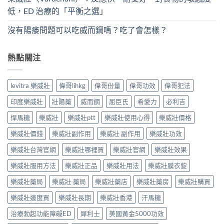
低，ED 治療的「平衡之選」
沒有陽痿問題可以吃威而鋼嗎？吃了會怎樣？
熱點關注
levitra 樂威壯
偉哥lihkg
偉哥份量
偉哥功效
偉哥犯法
印度樂威壯
壯陽藥
威而鋼
屈臣氏
希愛力
必利吉
悍馬糖
樂威壯
樂威壯ptt
樂威壯使用心得
樂威壯價格
樂威壯價錢
樂威壯副作用
樂威壯 副作用
樂威壯功效
樂威壯台灣官網
樂威壯哪裡買
樂威壯官網
樂威壯效果
樂威壯服用方法
樂威壯正品
樂威壯用法
樂威壯膜衣錠
樂威壯藥局
樂威壯 藥局
樂威壯藥店
樂威壯藥房
樂威壯購買
樂威壯邊度買
樂威壯長期
樂威壯香港
汗馬糖
治療勃起功能障礙ED
犀利士
美國黃金5000功效