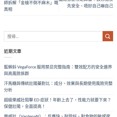
師拆解「金槍不倒不麻木」嘅
先安全、唔好自己嚇自己
真相
近期文章
藍蝌蚪 VegaForce 服用禁忌完整指南：雙效配方的安全邊界
與高風險族群
汗馬糖與傳統壯陽藥對比：成分、效果與長期使用風險完整
分析
超級樂威壯阻擊 ED 症狀！年齡上去了，性能力就要下來？
保健壯陽，全面提高！
樂威壯（Vardenafil）：反應快、耐受好、對食物的敏感度