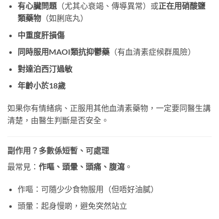
有心臟問題
（尤其心衰竭、傳導異常）或
正在用硝酸鹽
類藥物
（如脷底丸）
中重度肝損傷
同時服用MAOI類抗抑鬱藥
（有血清素症候群風險）
對達泊西汀過敏
年齡小於18歲
如果你有情緒病、正服用其他血清素藥物，一定要同醫生講
清楚，由醫生判斷是否安全。
副作用？多數係短暫、可處理
最常見：
作嘔、頭暈、頭痛、腹瀉
。
作嘔：可隨少少食物服用（但唔好油膩）
頭暈：起身慢啲，避免突然站立