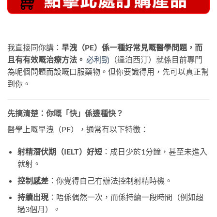
我直接同你講：
早洩（PE）係一種好常見嘅醫學問題，而
且有有效嘅治療方法。
​ 必利勁
（達泊西汀）就係目前專門
為呢個問題而設嘅口服藥物。但你要識得用，先可以真正幫
到你。
先搞清楚：你嘅「快」係邊種快？
醫學上嘅早洩（PE），通常有以下特徵：
射精潛伏期（IELT）好短
：成日少於1分鐘，甚至未進入
就射。
控制感差
：你覺得自己冇辦法控制射精時機。
持續出現
：唔係偶然一次，而係持續一段時間（例如超
過3個月）。