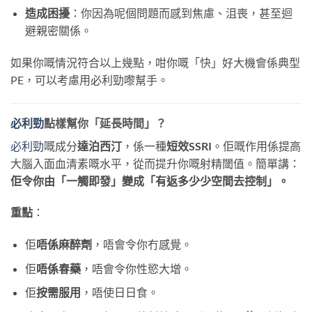
造成困擾
：你因為呢個問題而感到焦慮、沮喪，甚至迴
避親密關係。
如果你嘅情況符合以上幾點，咁你嘅「快」好大機會係典型
PE，可以考慮用必利勁嚟幫手。
必利勁
點樣幫你「延長時間」？
必利勁
嘅成分
達泊西汀
，係一種
短效SSRI
。佢嘅作用係提高
大腦入面血清素嘅水平，從而提升你嘅射精閾值。簡單講：
佢令你由「一觸即發」變成「有返多少少空間去控制」。
重點
：
佢
唔係麻醉劑
，唔會令你冇感覺。
佢
唔係春藥
，唔會令你性慾大增。
佢
按需服用
，唔使日日食。