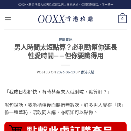
Skip
XOX.HK是香港最大的男性保健品網上購物網站、保證原裝正品，假一賠十
to
content
0
健康資訊
男人時間太短點算？必利勁幫你延長
性愛時間——但你要識得用
POSTED ON
2026-06-13
BY
香港玖購
「我成日都好快，有時甚至未入就射咗，點算好？」
呢句說話，我喺櫃檯後面聽過無數次。好多男人覺得「快」
係一種羞恥，唔敢同人講，亦唔知可以點做。