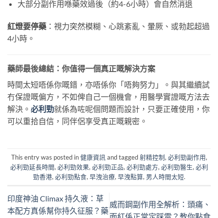
大部分副作用喺藥效過後（約4-6小時）會自然消退
紅燈要停藥
：視力突然模糊、心跳紊亂、暈厥、或勃起超過
4小時。
藥師最後總結：你值得一個真正嘅解決方案
時間太短唔係你嘅錯，亦唔係你「唔夠努力」。與其繼續試
冇保證嘅偏方，不如俾自己一個機會，用醫學實證嘅方法去
解決。
必利勁
就係為咗呢個問題而設計，只要正確使用，你
可以重拾自信，同伴侶享受真正嘅親密。
This entry was posted in
健康資訊
and tagged
射精控制
,
必利勁副作用
,
必利勁延長時間
,
必利勁效果
,
必利勁正品
,
必利勁處方
,
必利勁醫生
,
必利
勁香港
,
必利勁點食
,
早洩治療
,
早洩點算
,
男人時間太短
.
印度神油 Climax 持久液：草
威而鋼副作用全解析：頭痛、
本配方真係幫你持久征服？藥
面紅係正常定踩雷？教你點食