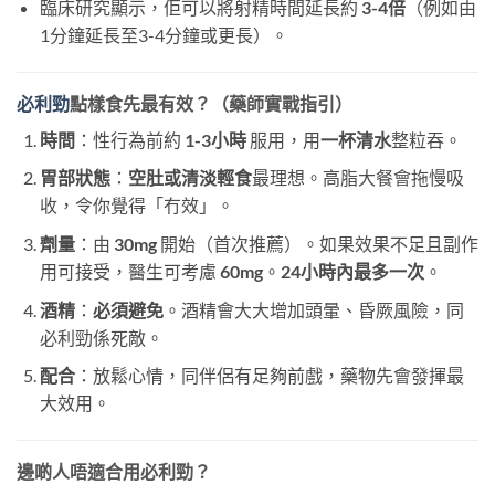
臨床研究顯示，佢可以將射精時間延長約
3-4倍
（例如由
1分鐘延長至3-4分鐘或更長）。
必利勁
點樣食先最有效？（藥師實戰指引）
時間
：性行為前約
1-3小時
​ 服用，用
一杯清水
整粒吞。
胃部狀態
：
空肚或清淡輕食
最理想。高脂大餐會拖慢吸
收，令你覺得「冇效」。
劑量
：由
30mg
​ 開始（首次推薦）。如果效果不足且副作
用可接受，醫生可考慮
60mg
。
24小時內最多一次
。
酒精
：
必須避免
。酒精會大大增加頭暈、昏厥風險，同
必利勁係死敵。
配合
：放鬆心情，同伴侶有足夠前戲，藥物先會發揮最
大效用。
邊啲人唔適合用必利勁？