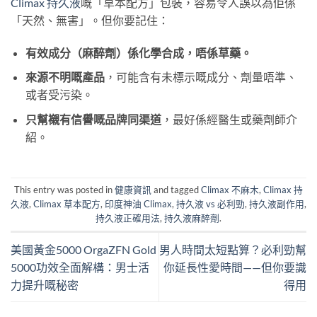
Climax 持久液
嘅「草本配方」包裝，容易令人誤以為佢係
「天然、無害」。但你要記住：
有效成分（麻醉劑）係化學合成，唔係草藥。
來源不明嘅產品
，可能含有未標示嘅成分、劑量唔準、
或者受污染。
只幫襯有信譽嘅品牌同渠道
，最好係經醫生或藥劑師介
紹。
This entry was posted in
健康資訊
and tagged
Climax 不麻木
,
Climax 持
久液
,
Climax 草本配方
,
印度神油 Climax
,
持久液 vs 必利勁
,
持久液副作用
,
持久液正確用法
,
持久液麻醉劑
.
美國黃金5000 OrgaZFN Gold
男人時間太短點算？必利勁幫
5000功效全面解構：男士活
你延長性愛時間——但你要識
力提升嘅秘密
得用