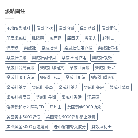
熱點關注
levitra 樂威壯
偉哥lihkg
偉哥份量
偉哥功效
偉哥犯法
印度樂威壯
壯陽藥
威而鋼
屈臣氏
希愛力
必利吉
悍馬糖
樂威壯
樂威壯ptt
樂威壯使用心得
樂威壯價格
樂威壯價錢
樂威壯副作用
樂威壯 副作用
樂威壯功效
樂威壯台灣官網
樂威壯哪裡買
樂威壯官網
樂威壯效果
樂威壯服用方法
樂威壯正品
樂威壯用法
樂威壯膜衣錠
樂威壯藥局
樂威壯 藥局
樂威壯藥店
樂威壯藥房
樂威壯購買
樂威壯邊度買
樂威壯長期
樂威壯香港
汗馬糖
治療勃起功能障礙ED
犀利士
美國黃金5000功效
美國黃金5000評價
美國黃金5000香港網上購買
美國黃金5000香港購買
老中醫補腎丸成分
雙效犀利士