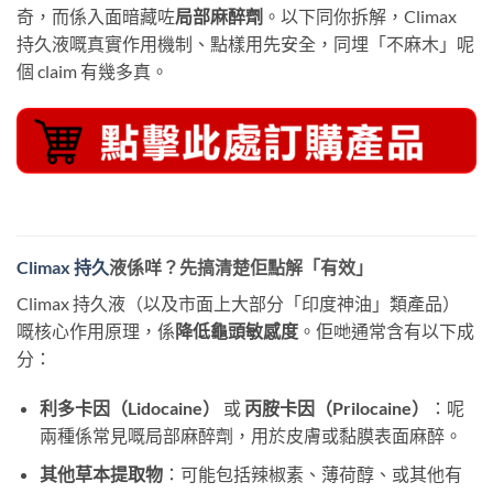
奇，而係入面暗藏咗
局部麻醉劑
。以下同你拆解，Climax
持久液嘅真實作用機制、點樣用先安全，同埋「不麻木」呢
個 claim 有幾多真。
Climax 持久
液係咩？先搞清楚佢點解「有效」
Climax 持久液（以及市面上大部分「印度神油」類產品）
嘅核心作用原理，係
降低龜頭敏感度
。佢哋通常含有以下成
分：
利多卡因（Lidocaine）
​ 或
丙胺卡因（Prilocaine）
：呢
兩種係常見嘅局部麻醉劑，用於皮膚或黏膜表面麻醉。
其他草本提取物
：可能包括辣椒素、薄荷醇、或其他有