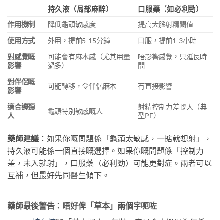
持久液（局部麻醉）
口服藥（如必利勁）
作用機制
降低龜頭敏感度
提高大腦射精閾值
使用方式
外用，提前5-15分鐘
口服，提前1-3小時
對感覺嘅
可能會有麻木感（尤其用量
唔影響感覺，只延長時
影響
過多）
間
對伴侶嘅
可能轉移，令伴侶麻木
冇直接影響
影響
適合邊類
射精控制力差嘅人（典
龜頭特別敏感嘅人
人
型PE）
藥師建議
：如果你嘅問題係「龜頭太敏感，一掂就想射」，
持久液可能係一個直接嘅選擇。如果你嘅問題係「控制力
差，未入就射」，口服藥（必利勁）可能更對症。兩者可以
互補，但最好先同醫生傾下。
藥師最後警告：唔好俾「草本」兩個字呃咗