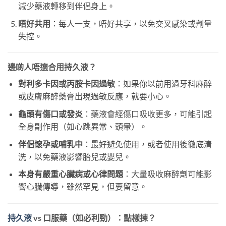
減少藥液轉移到伴侶身上。
唔好共用
：每人一支，唔好共享，以免交叉感染或劑量
失控。
邊啲人唔適合用持久液？
對利多卡因或丙胺卡因過敏
：如果你以前用過牙科麻醉
或皮膚麻醉藥膏出現過敏反應，就要小心。
龜頭有傷口或發炎
：藥液會經傷口吸收更多，可能引起
全身副作用（如心跳異常、頭暈）。
伴侶懷孕或哺乳中
：最好避免使用，或者使用後徹底清
洗，以免藥液影響胎兒或嬰兒。
本身有嚴重心臟病或心律問題
：大量吸收麻醉劑可能影
響心臟傳導，雖然罕見，但要留意。
持久液
vs 口服藥（如必利勁）：點樣揀？