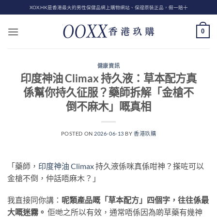
Skip
XOX.HK是香港最大的男性保健品網上購物網站、保證原裝正品，假一賠十
to
content
0
健康資訊
印度神油 Climax 持久液：草本配方真
係幫你持久征服？藥師拆解「金槍不
倒不麻木」嘅真相
POSTED ON
2026-06-13
BY
香港玖購
「藥師，
印度神油 Climax
持久液係咪真係咁神？搽咗可以
金槍不倒，仲話唔麻木？」
我直接同你講：
呢類產品嘅「草本配方」四個字，往往係最
大嘅迷霧。
​ 佢哋之所以有效，通常唔係因為啲草藥有幾神