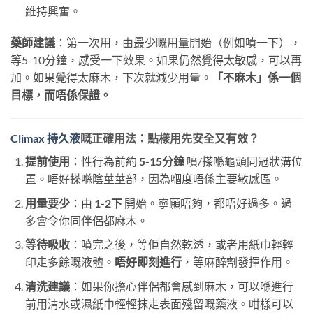
維持興奮。
藥師建議
：第一次用，由最少嘅用量開始（例如噴一下），
等5-10分鐘，感受一下效果。如果仍然覺得太敏感，可以再
加。如果覺得太麻木，下次就減少用量。
「不麻木」係一個
目標，而唔係保證。
Climax 持久液
嘅正確用法：點樣用先安全又有效？
提前使用
：性行為前約
5-15分鐘
​ 噴/搽喺龜頭同冠狀溝位
置。唔好搽喺陰莖莖部，因為嗰度唔係主要敏感區。
用量要少
：由
1-2下
​ 開始。寧願唔夠，都唔好過多。過
多會令你同伴侶都麻木。
等待吸收
：噴完之後，等佢自然乾透，或者用紙巾輕輕
印走多餘嘅液體。
唔好即刻進行
，等麻醉劑發揮作用。
清洗建議
：如果你擔心伴侶都會感到麻木，可以喺進行
前用清水或濕紙巾輕輕抹走表面殘留嘅藥液。咁樣可以