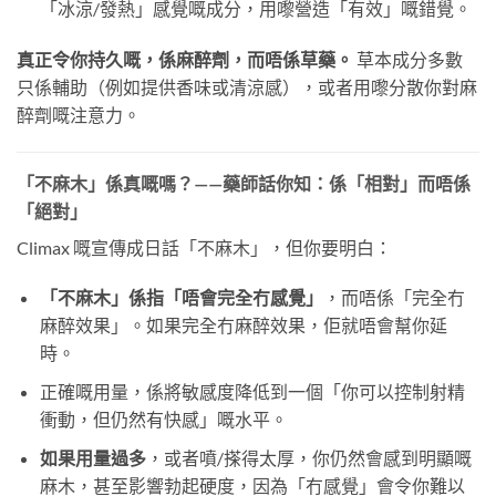
「冰涼/發熱」感覺嘅成分，用嚟營造「有效」嘅錯覺。
真正令你持久嘅，係麻醉劑，而唔係草藥。
​ 草本成分多數
只係輔助（例如提供香味或清涼感），或者用嚟分散你對麻
醉劑嘅注意力。
「不麻木」係真嘅嗎？——藥師話你知：係「相對」而唔係
「絕對」
Climax 嘅宣傳成日話「不麻木」，但你要明白：
「不麻木」係指「唔會完全冇感覺」
，而唔係「完全冇
麻醉效果」。如果完全冇麻醉效果，佢就唔會幫你延
時。
正確嘅用量，係將敏感度降低到一個「你可以控制射精
衝動，但仍然有快感」嘅水平。
如果用量過多
，或者噴/搽得太厚，你仍然會感到明顯嘅
麻木，甚至影響勃起硬度，因為「冇感覺」會令你難以