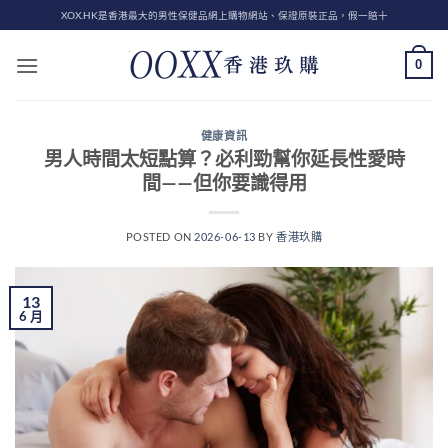
Skip
XOX.HK是香港最大的男性保健品網上購物網站、保證原裝正品，假一賠十
to
content
0
健康資訊
男人時間太短點算？必利勁幫你延長性愛時
間——但你要識得用
POSTED ON
2026-06-13
BY
香港玖購
13
6 月