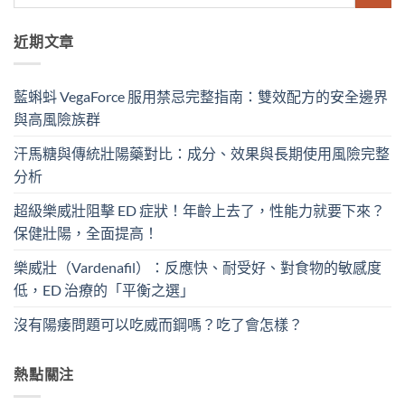
近期文章
藍蝌蚪 VegaForce 服用禁忌完整指南：雙效配方的安全邊界
與高風險族群
汗馬糖與傳統壯陽藥對比：成分、效果與長期使用風險完整
分析
超級樂威壯阻擊 ED 症狀！年齡上去了，性能力就要下來？
保健壯陽，全面提高！
樂威壯（Vardenafil）：反應快、耐受好、對食物的敏感度
低，ED 治療的「平衡之選」
沒有陽痿問題可以吃威而鋼嗎？吃了會怎樣？
熱點關注