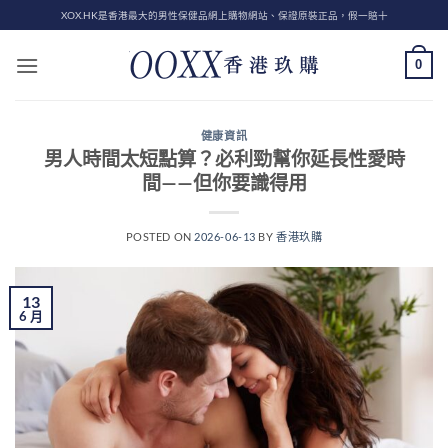
Skip
XOX.HK是香港最大的男性保健品網上購物網站、保證原裝正品，假一賠十
to
content
0
健康資訊
男人時間太短點算？必利勁幫你延長性愛時
間——但你要識得用
POSTED ON
2026-06-13
BY
香港玖購
13
6 月