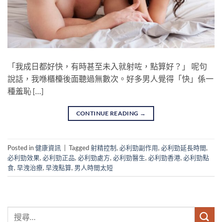
「我成日都好快，有時甚至未入就射咗，點算好？」 呢句
說話，我喺櫃檯後面聽過無數次。好多男人覺得「快」係一
種羞恥 […]
CONTINUE READING
→
Posted in
健康資訊
|
Tagged
射精控制
,
必利勁副作用
,
必利勁延長時間
,
必利勁效果
,
必利勁正品
,
必利勁處方
,
必利勁醫生
,
必利勁香港
,
必利勁點
食
,
早洩治療
,
早洩點算
,
男人時間太短