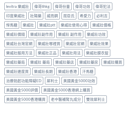
levitra 樂威壯
偉哥lihkg
偉哥份量
偉哥功效
偉哥犯法
印度樂威壯
壯陽藥
威而鋼
屈臣氏
希愛力
必利吉
悍馬糖
樂威壯
樂威壯ptt
樂威壯使用心得
樂威壯價格
樂威壯價錢
樂威壯副作用
樂威壯 副作用
樂威壯功效
樂威壯台灣官網
樂威壯哪裡買
樂威壯官網
樂威壯效果
樂威壯服用方法
樂威壯正品
樂威壯用法
樂威壯膜衣錠
樂威壯藥局
樂威壯 藥局
樂威壯藥店
樂威壯藥房
樂威壯購買
樂威壯邊度買
樂威壯長期
樂威壯香港
汗馬糖
治療勃起功能障礙ED
犀利士
美國黃金5000功效
美國黃金5000評價
美國黃金5000香港網上購買
美國黃金5000香港購買
老中醫補腎丸成分
雙效犀利士